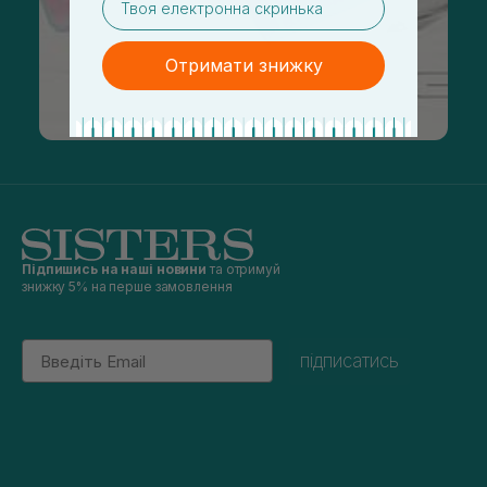
Отримати знижку
Підпишись на наші новини
та отримуй
знижку 5% на перше замовлення
Email
підписатись