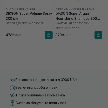
DIKSON
|
SUPER VOLUME
DIKSON
|
DIKSON SUPER ARGAN
DIKSON Super Volume Spray
DIKSON Super Argan
200 мл
Nourishing Shampoo 300
Спрей для об'єму волосся
Шампунь для волосся з
мл
аргановою олією
478₴
320₴
598₴
400₴
Безкоштовна доставка від 3000 UAH
Безпечні способи оплати
Тільки оригінальна косметика
Система бонусів та лояльності