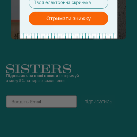
Отримати знижку
Підпишись на наші новини
та отримуй
знижку 5% на перше замовлення
Email
підписатись