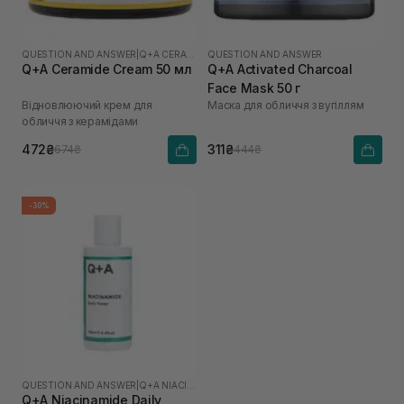
QUESTION AND ANSWER
|
Q+A CERAMIDE
QUESTION AND ANSWER
Q+A Ceramide Cream 50 мл
Q+A Activated Charcoal
Face Mask 50 г
Відновлюючий крем для
Маска для обличчя з вугіллям
обличчя з керамідами
472₴
311₴
674₴
444₴
-30%
QUESTION AND ANSWER
|
Q+A NIACINAMIDE
Q+A Niacinamide Daily