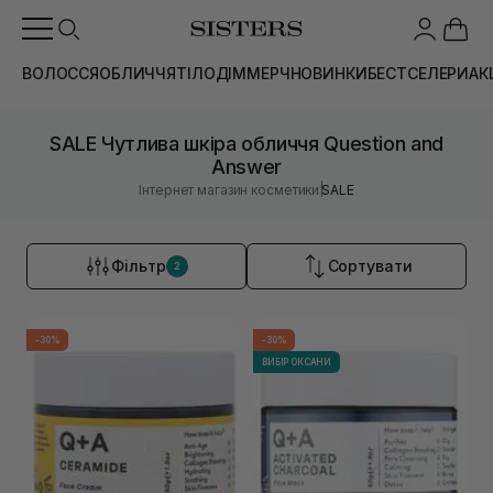
ВОЛОССЯ
ОБЛИЧЧЯ
ТІЛО
ДІМ
МЕРЧ
НОВИНКИ
БЕСТСЕЛЕРИ
АК
SALE Чутлива шкіра обличчя Question and
Answer
|
Інтернет магазин косметики
SALE
Фільтр
Сортувати
2
-30%
-30%
ВИБІР ОКСАНИ