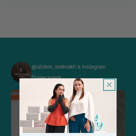
@sisters_stelmakh в Instagram
Підписатися