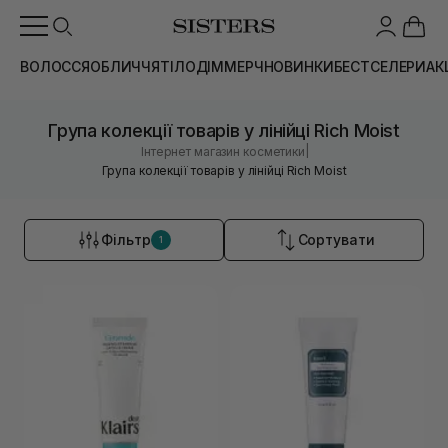
ВОЛОССЯ
ОБЛИЧЧЯ
ТІЛО
ДІМ
МЕРЧ
НОВИНКИ
БЕСТСЕЛЕРИ
АК
Група колекції товарів у лінійці Rich Moist
|
Інтернет магазин косметики
Група колекції товарів у лінійці Rich Moist
Фільтр
Сортувати
1