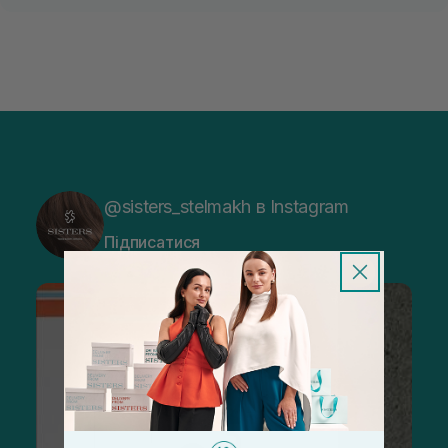
@sisters_stelmakh в Instagram
Підписатися