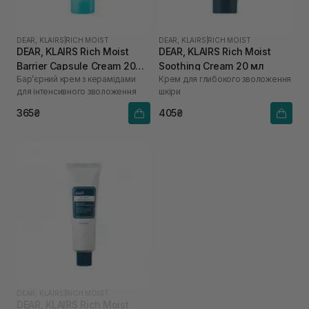
DEAR, KLAIRS
|
RICH MOIST
DEAR, KLAIRS
|
RICH MOIST
DEAR, KLAIRS Rich Moist
DEAR, KLAIRS Rich Moist
Barrier Capsule Cream 20
Soothing Cream 20 мл
Бар’єрний крем з керамідами
Крем для глибокого зволоження
мл
для інтенсивного зволоження
шкіри
365₴
405₴
DEAR, KLAIRS
|
RICH MOIST
DEAR, KLAIRS Rich Moist