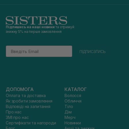
Підпишись на наші новини
та отримуй
знижку 5% на перше замовлення
Email
підписатись
ДОПОМОГА
КАТАЛОГ
Оплата та доставка
Волосся
Як зробити замовлення
Обличчя
Відповіді на запитання
Тіло
Про нас
Дім
ЗМІ про нас
Мерч
Сертифікати та нагороди
Новинки
Блог
Акції та знижки