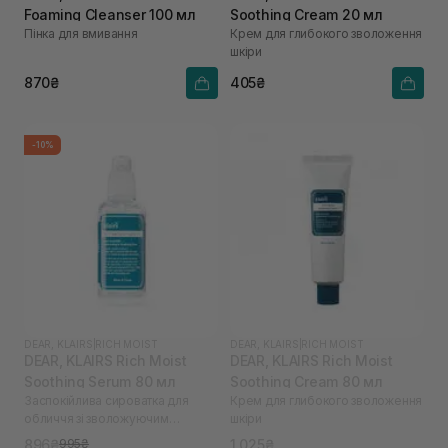
Foaming Cleanser 100 мл
Soothing Cream 20 мл
Пінка для вмивання
Крем для глибокого зволоження
шкіри
870₴
405₴
-10%
DEAR, KLAIRS
|
RICH MOIST
DEAR, KLAIRS
|
RICH MOIST
DEAR, KLAIRS Rich Moist
DEAR, KLAIRS Rich Moist
Soothing Serum 80 мл
Soothing Cream 80 мл
Заспокійлива сироватка для
Крем для глибокого зволоження
обличчя зі зволожуючим
шкіри
ефектом
896₴
1 025₴
995₴