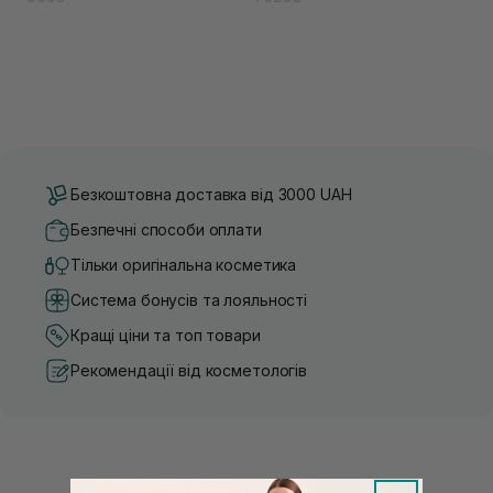
Безкоштовна доставка від 3000 UAH
Безпечні способи оплати
Тільки оригінальна косметика
Система бонусів та лояльності
Кращі ціни та топ товари
Рекомендації від косметологів