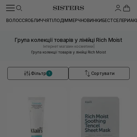
ВОЛОССЯ
ОБЛИЧЧЯ
ТІЛО
ДІМ
МЕРЧ
НОВИНКИ
БЕСТСЕЛЕРИ
АК
Група колекції товарів у лінійці Rich Moist
|
Інтернет магазин косметики
Група колекції товарів у лінійці Rich Moist
Фільтр
Сортувати
1