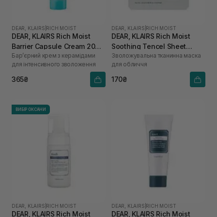
DEAR, KLAIRS
|
RICH MOIST
DEAR, KLAIRS
|
RICH MOIST
DEAR, KLAIRS Rich Moist
DEAR, KLAIRS Rich Moist
Barrier Capsule Cream 20
Soothing Tencel Sheet
Бар’єрний крем з керамідами
Зволожувальна тканинна маска
мл
Mask 1 шт
для інтенсивного зволоження
для обличчя
365₴
170₴
ВИБІР ОКСАНИ
DEAR, KLAIRS
|
RICH MOIST
DEAR, KLAIRS
|
RICH MOIST
DEAR, KLAIRS Rich Moist
DEAR, KLAIRS Rich Moist