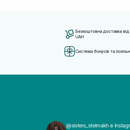
Безкоштовна доставка від
UAH
Система бонусів та лояльн
@sisters_stelmakh в Instag