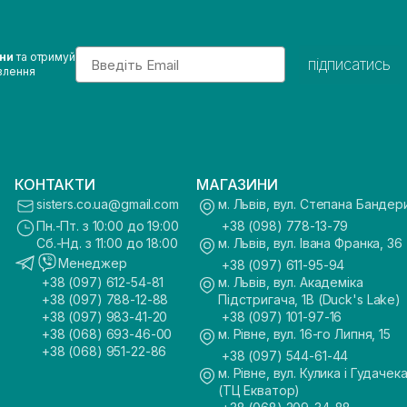
Email
ини
та отримуй
підписатись
влення
КОНТАКТИ
МАГАЗИНИ
sisters.co.ua@gmail.com
м. Львів, вул. Степана Бандер
Пн.-Пт. з 10:00 до 19:00
+38 (098) 778-13-79
Сб.-Нд. з 11:00 до 18:00
м. Львів, вул. Івана Франка, 36
Менеджер
+38 (097) 611-95-94
+38 (097) 612-54-81
м. Львів, вул. Академіка
+38 (097) 788-12-88
Підстригача, 1В (Duck's Lake)
+38 (097) 983-41-20
+38 (097) 101-97-16
+38 (068) 693-46-00
м. Рівне, вул. 16-го Липня, 15
+38 (068) 951-22-86
+38 (097) 544-61-44
м. Рівне, вул. Кулика і Гудачека
(ТЦ Екватор)