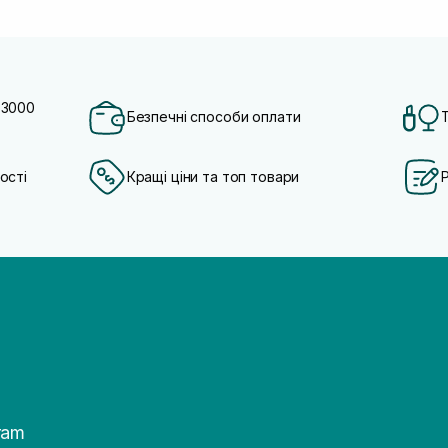
 3000
Безпечні способи оплати
ості
Кращі ціни та топ товари
ram