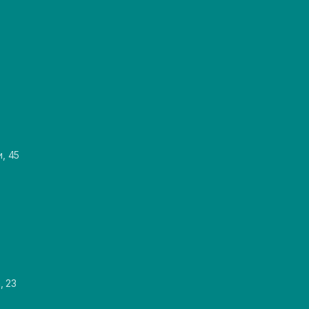
и, 45
, 23