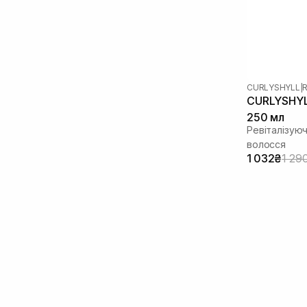
CURLYSHYLL
|
R
CURLYSHYLL
250 мл
Ревіталізуюч
волосся
1 032₴
1 29