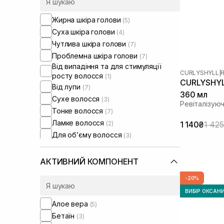
Жирна шкіра голови
(5)
Суха шкіра голови
(4)
Чутлива шкіра голови
(7)
Проблемна шкіра голови
(7)
Від випадіння та для стимуляції
CURLYSHYLL
|
R
росту волосся
(1)
CURLYSHYLL
Від лупи
(7)
360 мл
Сухе волосся
(3)
Ревіталізую
Тонке волосся
(7)
Ламке волосся
(2)
1 140₴
1 42
Для обʼєму волосся
(3)
АКТИВНИЙ КОМПОНЕНТ
-20%
ВИБІР ОКСАН
Алое вера
(5)
Бетаїн
(3)