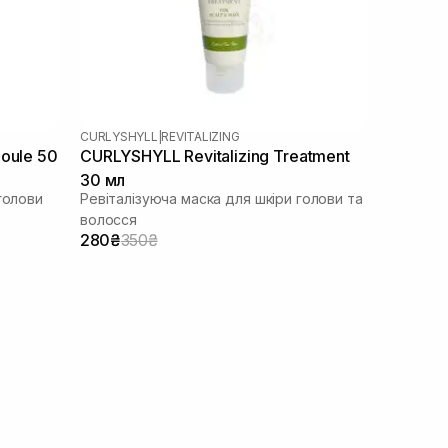
CURLYSHYLL
|
REVITALIZING
oule 50
CURLYSHYLL Revitalizing Treatment
30 мл
голови
Ревіталізуюча маска для шкіри голови та
волосся
280₴
350₴