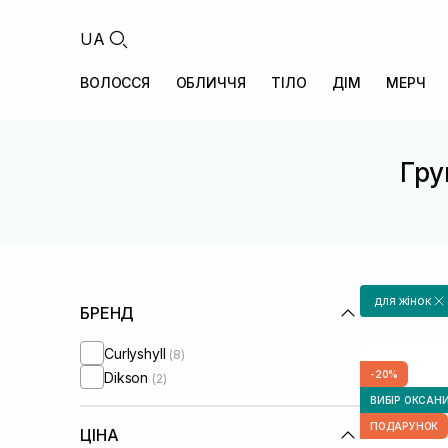
UA
ВОЛОССЯ
ОБЛИЧЧЯ
ТІЛО
ДІМ
МЕРЧ
Гру
для жінок
БРЕНД
Curlyshyll
(8)
-20%
Dikson
(2)
ВИБІР ОКСАН
ПОДАРУНОК
ЦІНА