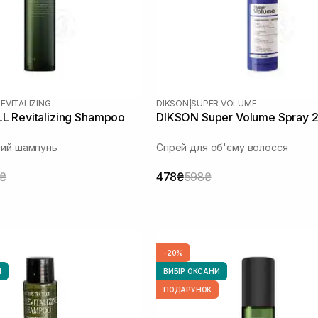
EVITALIZING
DIKSON
|
SUPER VOLUME
 Revitalizing Shampoo
DIKSON Super Volume Spray 
чий шампунь
Спрей для об'єму волосся
5₴
478₴
598₴
-20%
И
ВИБІР ОКСАНИ
ПОДАРУНОК