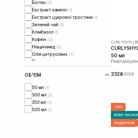
Біотин
(3)
Екстракт камелії
(1)
Екстракт цукрової тростини
(1)
Зелений чай
(3)
Клімбазол
(1)
Кофеїн
(3)
CURLYSHYLL
|
R
Ніацинамід
(3)
CURLYSHYLL
Олія цитрусових
(7)
50 мл
Ревіталізую
Пантенол
(1)
Полімери
(2)
332₴
415₴
ОБ'ЄМ
Протеїни
(2)
Саліцилова кислота
(3)
50 мл
(1)
Чайне дерево
(3)
300 мл
(2)
350 мл
(1)
-20%
500 мл
(1)
ВИБІР ОКСАН
ПОДАРУНОК