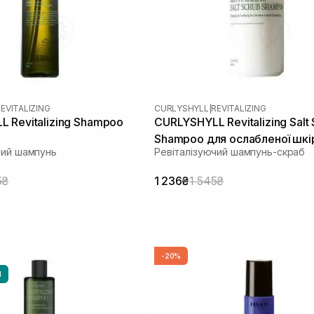
EVITALIZING
CURLYSHYLL
|
REVITALIZING
 Revitalizing Shampoo
CURLYSHYLL Revitalizing Salt
Shampoo для ослабленої шкі
чий шампунь
Ревіталізуючий шампунь-скраб
голови та тонкого волосся 3
5₴
1 236₴
1 545₴
-20%
И