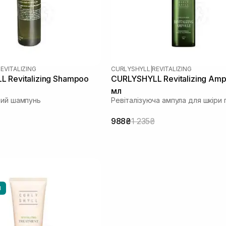
EVITALIZING
CURLYSHYLL
|
REVITALIZING
 Revitalizing Shampoo
CURLYSHYLL Revitalizing Amp
мл
чий шампунь
Ревіталізуюча ампула для шкіри 
988₴
1 235₴
И