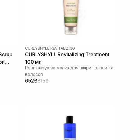
CURLYSHYLL
|
REVITALIZING
 Scrub
CURLYSHYLL Revitalizing Treatment
ри
100 мл
Ревіталізуюча маска для шкіри голови та
00 мл
волосся
652₴
815₴