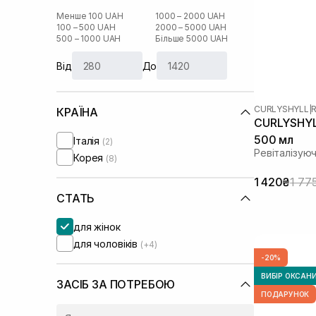
Менше 100 UAH
1000 – 2000 UAH
100 – 500 UAH
2000 – 5000 UAH
500 – 1000 UAH
Більше 5000 UAH
Від
До
CURLYSHYLL
|
R
КРАЇНА
CURLYSHYLL
500 мл
Італія
(2)
Ревіталізую
Корея
(8)
1 420₴
1 77
СТАТЬ
для жінок
для чоловіків
(+4)
-20%
ВИБІР ОКСАН
ЗАСІБ ЗА ПОТРЕБОЮ
ПОДАРУНОК