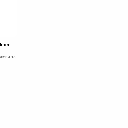
atment
олови та