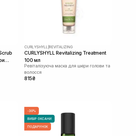
CURLYSHYLL
|
REVITALIZING
 Scrub
CURLYSHYLL Revitalizing Treatment
ри
100 мл
Ревіталізуюча маска для шкіри голови та
00 мл
волосся
815₴
-30%
ВИБІР ОКСАНИ
ПОДАРУНОК