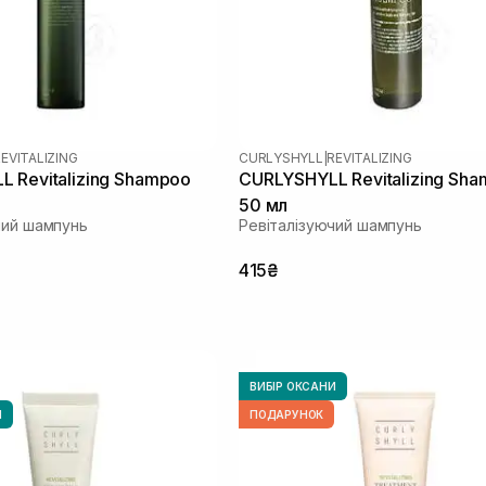
EVITALIZING
CURLYSHYLL
|
REVITALIZING
 Revitalizing Shampoo
CURLYSHYLL Revitalizing Sh
50 мл
чий шампунь
Ревіталізуючий шампунь
415₴
ВИБІР ОКСАНИ
И
ПОДАРУНОК