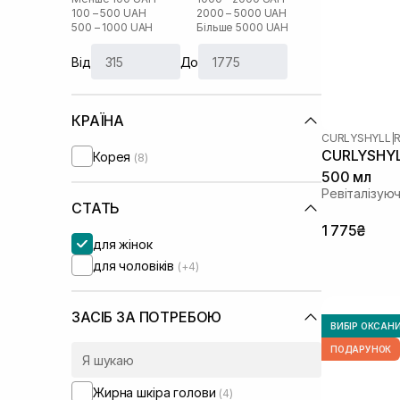
100 – 500 UAH
2000 – 5000 UAH
500 – 1000 UAH
Більше 5000 UAH
Від
До
КРАЇНА
CURLYSHYLL
|
R
CURLYSHYLL
Корея
(8)
500 мл
Ревіталізую
СТАТЬ
1 775₴
для жінок
для чоловіків
(+4)
ЗАСІБ ЗА ПОТРЕБОЮ
ВИБІР ОКСАН
ПОДАРУНОК
Жирна шкіра голови
(4)