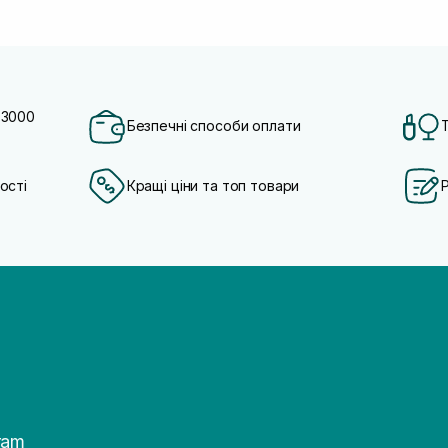
 3000
Безпечні способи оплати
ості
Кращі ціни та топ товари
ram