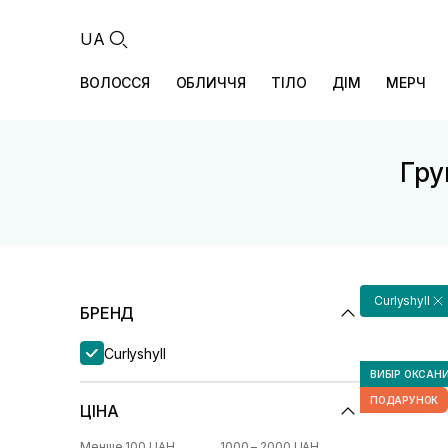
UA
ВОЛОССЯ
ОБЛИЧЧЯ
ТІЛО
ДІМ
МЕРЧ
Гру
Curlyshyll
БРЕНД
Curlyshyll
ВИБІР ОКСАН
ПОДАРУНОК
ЦІНА
Менше 100 UAH
1000 – 2000 UAH