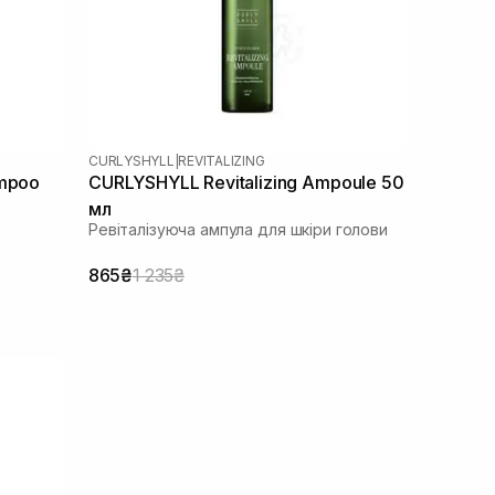
CURLYSHYLL
|
REVITALIZING
ampoo
CURLYSHYLL Revitalizing Ampoule 50
мл
Ревіталізуюча ампула для шкіри голови
865₴
1 235₴