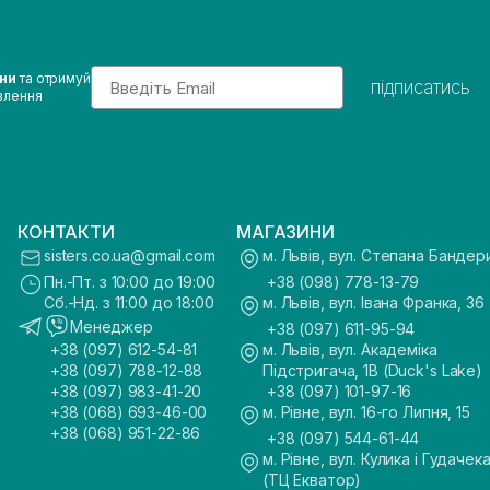
Email
ини
та отримуй
підписатись
влення
КОНТАКТИ
МАГАЗИНИ
sisters.co.ua@gmail.com
м. Львів, вул. Степана Бандер
Пн.-Пт. з 10:00 до 19:00
+38 (098) 778-13-79
Сб.-Нд. з 11:00 до 18:00
м. Львів, вул. Івана Франка, 36
Менеджер
+38 (097) 611-95-94
+38 (097) 612-54-81
м. Львів, вул. Академіка
+38 (097) 788-12-88
Підстригача, 1В (Duck's Lake)
+38 (097) 983-41-20
+38 (097) 101-97-16
+38 (068) 693-46-00
м. Рівне, вул. 16-го Липня, 15
+38 (068) 951-22-86
+38 (097) 544-61-44
м. Рівне, вул. Кулика і Гудачека
(ТЦ Екватор)