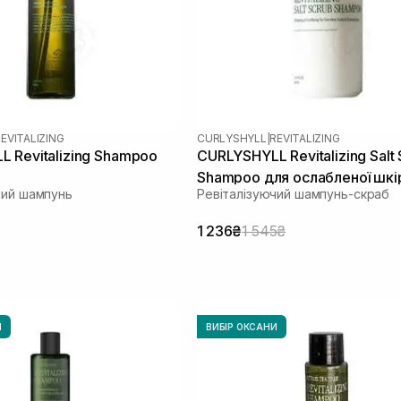
EVITALIZING
CURLYSHYLL
|
REVITALIZING
 Revitalizing Shampoo
CURLYSHYLL Revitalizing Salt
Shampoo для ослабленої шкі
чий шампунь
Ревіталізуючий шампунь-скраб
голови та тонкого волосся 3
1 236₴
1 545₴
И
ВИБІР ОКСАНИ