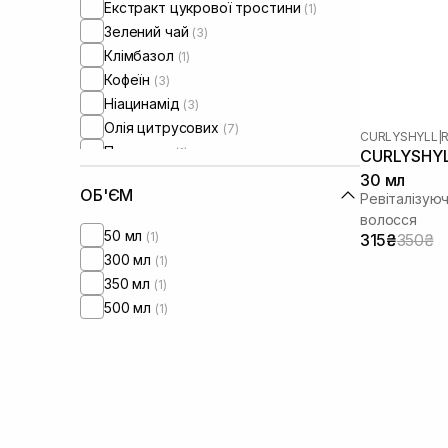
Екстракт цукрової тростини
(1)
Зелений чай
(3)
Клімбазол
(1)
Кофеїн
(3)
Ніацинамід
(3)
Олія цитрусових
(7)
CURLYSHYLL
|
R
Пантенол
(1)
CURLYSHYLL
Саліцилова кислота
(3)
30 мл
ОБ'ЄМ
Ревіталізуюч
Чайне дерево
(3)
волосся
50 мл
(1)
315₴
350₴
300 мл
(1)
350 мл
(1)
500 мл
(1)