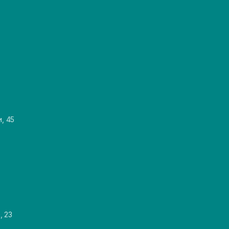
и, 45
, 23