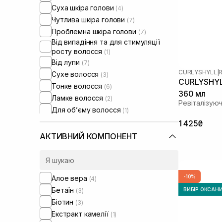
Суха шкіра голови
(4)
Чутлива шкіра голови
(7)
Проблемна шкіра голови
(7)
Від випадіння та для стимуляції
росту волосся
(1)
Від лупи
(7)
CURLYSHYLL
|
R
Сухе волосся
(3)
CURLYSHYLL
Тонке волосся
(6)
360 мл
Ламке волосся
(2)
Ревіталізую
Для обʼєму волосся
(1)
1 425₴
АКТИВНИЙ КОМПОНЕНТ
-10%
Алое вера
(4)
Бетаїн
ВИБІР ОКСАН
(3)
Біотин
(3)
Екстракт камелії
(1)