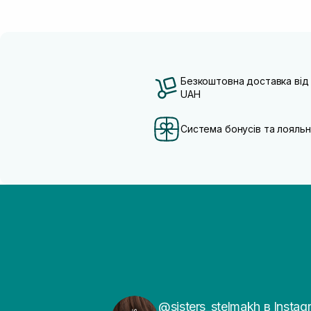
Безкоштовна доставка від
UAH
Система бонусів та лояльн
@sisters_stelmakh в Instag