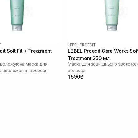
T
LEBEL
|
PROEDIT
it Soft Fit + Treatment
LEBEL Proedit Care Works Soft
Treatment 250 мл
зволожуюча маска для
Маска для зовнішнього зволоже
о зволоження волосся
волосся
1 590₴