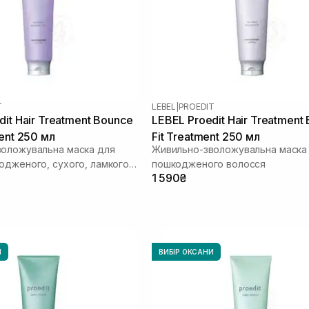
T
LEBEL
|
PROEDIT
dit Hair Treatment Bounce
LEBEL Proedit Hair Treatment
ent 250 мл
Fit Treatment 250 мл
оложувальна маска для
Живильно-зволожувальна маска
одженого, сухого, ламкого
пошкодженого волосся
1 590₴
И
ВИБІР ОКСАНИ