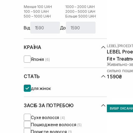
Менше 100 UAH
1000 – 2000 UAH
100 – 500 UAH
2000 – 5000 UAH
500 – 1000 UAH
Більше 5000 UAH
Від
До
LEBEL
|
PROEDI
КРАЇНА
LEBEL Proe
Fit+ Treatm
Японія
(6)
Живильно-зв
сильно пошк
СТАТЬ
1 590₴
волосся
для жінок
ЗАСІБ ЗА ПОТРЕБОЮ
ВИБІР ОКСАН
Сухе волосся
(4)
Пошкоджене волосся
(5)
Пористе волосся
(1)