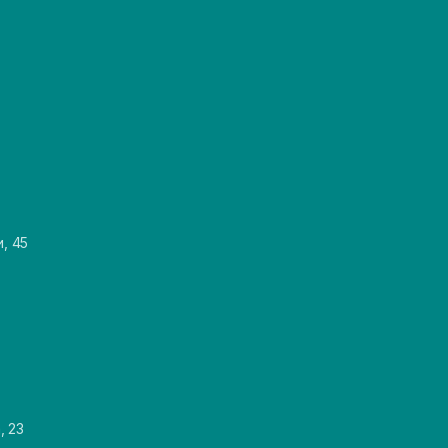
и, 45
, 23