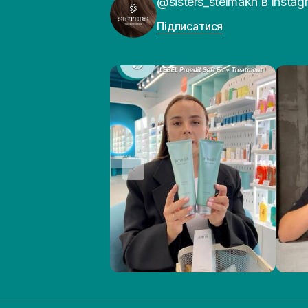
@sisters_stelmakh в Instag
Підписатися