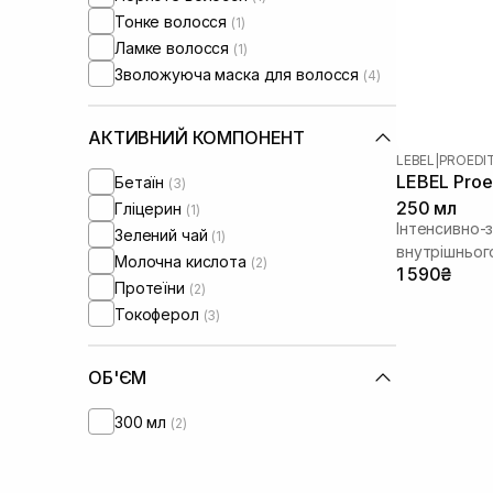
Тонке волосся
(1)
Ламке волосся
(1)
Зволожуюча маска для волосся
(4)
АКТИВНИЙ КОМПОНЕНТ
LEBEL
|
PROEDI
LEBEL Proed
Бетаїн
(3)
250 мл
Гліцерин
(1)
Інтенсивно-
Зелений чай
(1)
внутрішньог
Молочна кислота
(2)
1 590₴
Протеїни
(2)
Токоферол
(3)
ОБ'ЄМ
300 мл
(2)