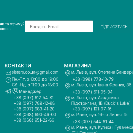
Email
ини
та отримуй
підписатись
влення
КОНТАКТИ
МАГАЗИНИ
sisters.co.ua@gmail.com
м. Львів, вул. Степана Бандер
Пн.-Пт. з 10:00 до 19:00
+38 (098) 778-13-79
Сб.-Нд. з 11:00 до 18:00
м. Львів, вул. Івана Франка, 36
Менеджер
+38 (097) 611-95-94
+38 (097) 612-54-81
м. Львів, вул. Академіка
+38 (097) 788-12-88
Підстригача, 1В (Duck's Lake)
+38 (097) 983-41-20
+38 (097) 101-97-16
+38 (068) 693-46-00
м. Рівне, вул. 16-го Липня, 15
+38 (068) 951-22-86
+38 (097) 544-61-44
м. Рівне, вул. Кулика і Гудачека
(ТЦ Екватор)