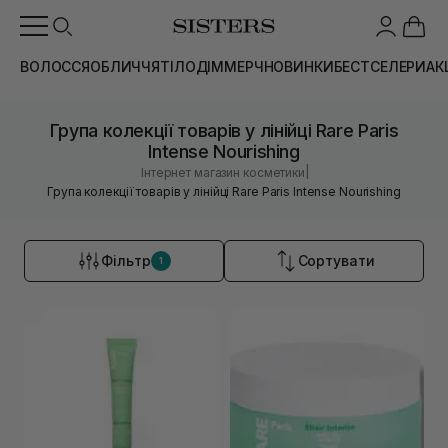
ВОЛОССЯ
ОБЛИЧЧЯ
ТІЛО
ДІМ
МЕРЧ
НОВИНКИ
БЕСТСЕЛЕРИ
АК
Група колекції товарів у лінійці Rare Paris
Intense Nourishing
|
Інтернет магазин косметики
Група колекції товарів у лінійці Rare Paris Intense Nourishing
Фільтр
Сортувати
1