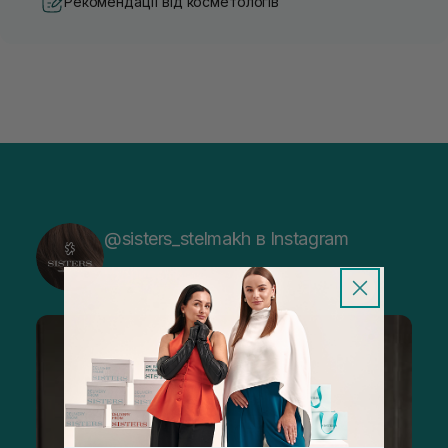
Рекомендації від косметологів
@sisters_stelmakh в Instagram
Підписатися