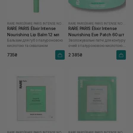
RARE PARIS
|
RARE PARIS INTENSE NOURISHING
RARE PARIS
|
RARE PARIS INTENSE NOURISHING
RARE PARIS Élixir Intense
RARE PARIS Élixir Intense
Nourishing Lip Balm 12 мл
Nourishing Eye Patch 60 шт
Бальзам для губ з гіалуроновою
Зволожувальні патчі для контуру
кислотою та скваланом
очей з гіалуроновою кислотою
та скваланом
735₴
2 385₴
RARE PARIS
|
RARE PARIS INTENSE NOURISHING
RARE PARIS
|
RARE PARIS INTENSE NOURISHING