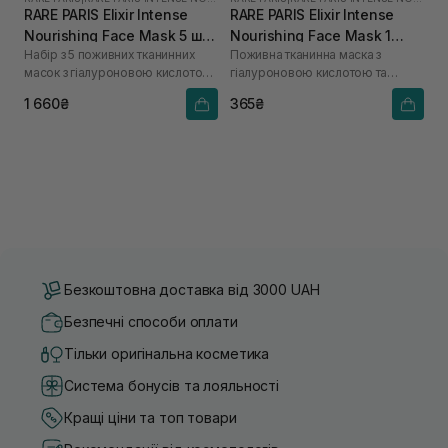
RARE PARIS Elixir Intense
RARE PARIS Elixir Intense
Nourishing Face Mask 5 шт
Nourishing Face Mask 1
Набір з 5 поживних тканинних
Поживна тканинна маска з
*23 мл
шт*23 мл
масок з гіалуроновою кислотою
гіалуроновою кислотою та
та скваланом
скваланом
1 660₴
365₴
Безкоштовна доставка від 3000 UAH
Безпечні способи оплати
Тільки оригінальна косметика
Система бонусів та лояльності
Кращі ціни та топ товари