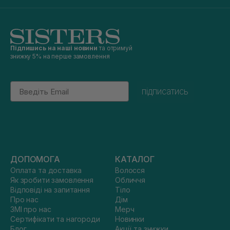
Підпишись на наші новини
та отримуй
знижку 5% на перше замовлення
Email
підписатись
ДОПОМОГА
КАТАЛОГ
Оплата та доставка
Волосся
Як зробити замовлення
Обличчя
Відповіді на запитання
Тіло
Про нас
Дім
ЗМІ про нас
Мерч
Сертифікати та нагороди
Новинки
Блог
Акції та знижки