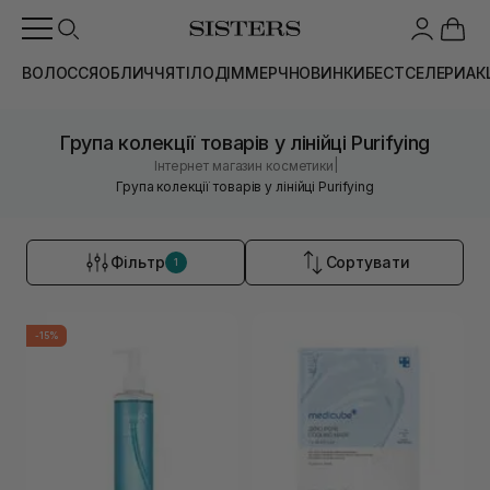
ВОЛОССЯ
ОБЛИЧЧЯ
ТІЛО
ДІМ
МЕРЧ
НОВИНКИ
БЕСТСЕЛЕРИ
АК
Група колекції товарів у лінійці Purifying
|
Інтернет магазин косметики
Група колекції товарів у лінійці Purifying
Фільтр
Сортувати
1
-15%