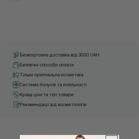
Безкоштовна доставка від 3000 UAH
Безпечні способи оплати
Тільки оригінальна косметика
Система бонусів та лояльності
Кращі ціни та топ товари
Рекомендації від косметологів