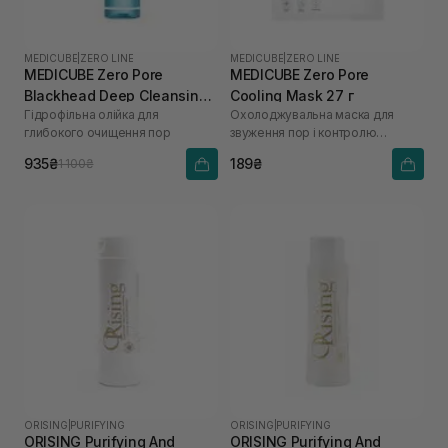
MEDICUBE
|
ZERO LINE
MEDICUBE
|
ZERO LINE
MEDICUBE Zero Pore
MEDICUBE Zero Pore
Blackhead Deep Cleansing
Cooling Mask 27 г
Гідрофільна олійка для
Охолоджувальна маска для
Oil 205 мл
глибокого очищення пор
звуження пор і контролю
жирності шкіри
935₴
189₴
1 100₴
ORISING
|
PURIFYING
ORISING
|
PURIFYING
ORISING Purifying And
ORISING Purifying And