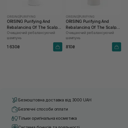
ORISING
|
PURIFYING
ORISING
|
PURIFYING
ORISING Purifying And
ORISING Purifying And
Rebalancing Of The Scalp
Rebalancing Of The Scalp
Очищаючий ребалансуючий
Очищаючий ребалансуючий
Shampoo 250 мл
Shampoo 100 мл
шампунь
шампунь
1 630₴
810₴
Безкоштовна доставка від 3000 UAH
Безпечні способи оплати
Тільки оригінальна косметика
Система бонусів та лояльності