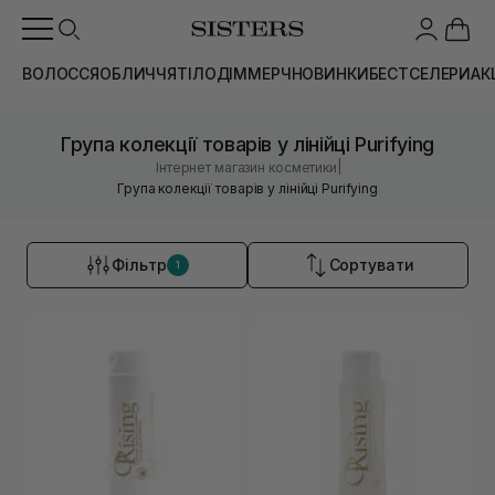
ВОЛОССЯ
ОБЛИЧЧЯ
ТІЛО
ДІМ
МЕРЧ
НОВИНКИ
БЕСТСЕЛЕРИ
АК
Група колекції товарів у лінійці Purifying
|
Інтернет магазин косметики
Група колекції товарів у лінійці Purifying
Фільтр
Сортувати
1