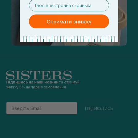
email
Отримати знижку
Підпишись на наші новини
та отримуй
знижку 5% на перше замовлення
Email
підписатись