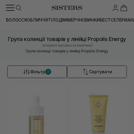
ВОЛОССЯ
ОБЛИЧЧЯ
ТІЛО
ДІМ
МЕРЧ
НОВИНКИ
БЕСТСЕЛЕРИ
АК
Група колекції товарів у лінійці Propolis Energy
|
Інтернет магазин косметики
Група колекції товарів у лінійці Propolis Energy
Фільтр
Сортувати
2