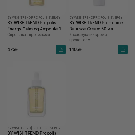
BY WISHTREND
|
PROPOLIS ENERGY
BY WISHTREND
|
PROPOLIS ENERGY
BY WISHTREND Propolis
BY WISHTREND Pro-biome
Energy Calming Ampoule 10
Balance Cream 50 мл
Сироватка з прополісом
Зволожуючий крем з
мл
прополісом
475₴
1 165₴
BY WISHTREND
|
PROPOLIS ENERGY
BY WISHTREND Propolis