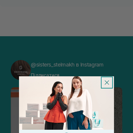
@sisters_stelmakh в Instagram
Підписатися