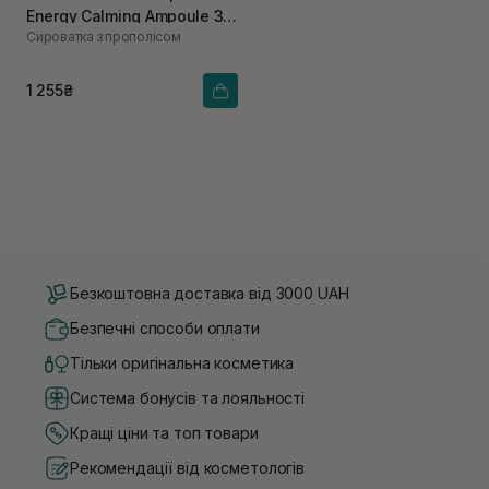
Energy Calming Ampoule 30
Сироватка з прополісом
мл
1 255₴
Безкоштовна доставка від 3000 UAH
Безпечні способи оплати
Тільки оригінальна косметика
Система бонусів та лояльності
Кращі ціни та топ товари
Рекомендації від косметологів