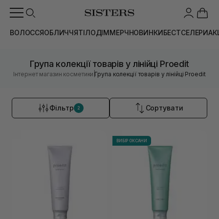
ВОЛОССЯ
ОБЛИЧЧЯ
ТІЛО
ДІМ
МЕРЧ
НОВИНКИ
БЕСТСЕЛЕРИ
АК
Група колекції товарів у лінійці Proedit
|
Інтернет магазин косметики
Група колекції товарів у лінійці Proedit
Фільтр
Сортувати
2
ВИБІР ОКСАНИ