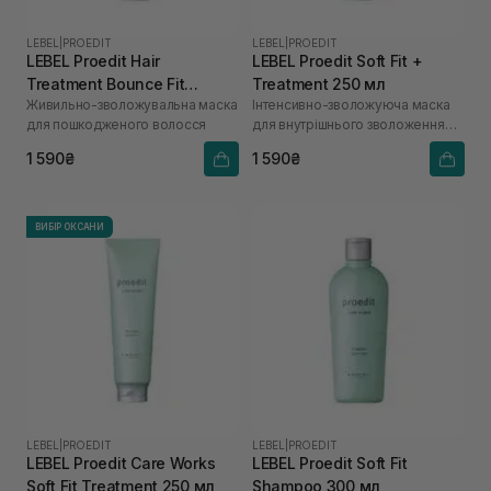
LEBEL
|
PROEDIT
LEBEL
|
PROEDIT
LEBEL Proedit Hair
LEBEL Proedit Soft Fit +
Treatment Bounce Fit
Treatment 250 мл
Живильно-зволожувальна маска
Інтенсивно-зволожуюча маска
Treatment 250 мл
для пошкодженого волосся
для внутрішнього зволоження
волосся
1 590₴
1 590₴
ВИБІР ОКСАНИ
LEBEL
|
PROEDIT
LEBEL
|
PROEDIT
LEBEL Proedit Care Works
LEBEL Proedit Soft Fit
Soft Fit Treatment 250 мл
Shampoo 300 мл