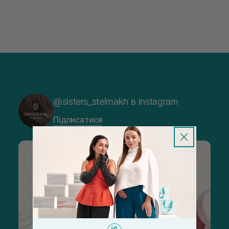
@sisters_stelmakh в Instagram
Підписатися