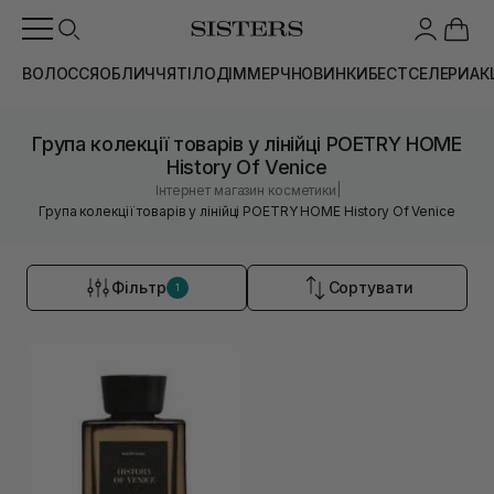
ВОЛОССЯ
ОБЛИЧЧЯ
ТІЛО
ДІМ
МЕРЧ
НОВИНКИ
БЕСТСЕЛЕРИ
АК
Група колекції товарів у лінійці POETRY HOME
History Of Venice
|
Інтернет магазин косметики
Група колекції товарів у лінійці POETRY HOME History Of Venice
Фільтр
Сортувати
1