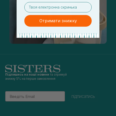
email
Отримати знижку
Підпишись на наші новини
та отримуй
знижку 5% на перше замовлення
Email
підписатись