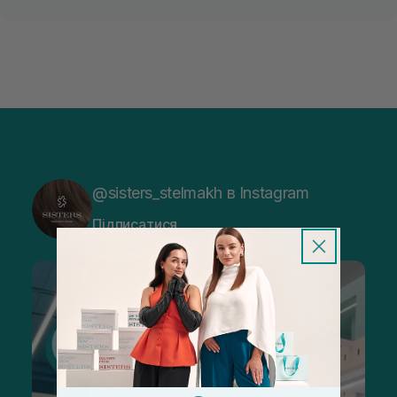
@sisters_stelmakh в Instagram
Підписатися