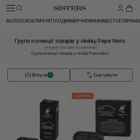
ВОЛОССЯ
ОБЛИЧЧЯ
ТІЛО
ДІМ
МЕРЧ
НОВИНКИ
БЕСТСЕЛЕРИ
АК
Група колекції товарів у лінійці Pepe Nero
|
Інтернет магазин косметики
Група колекції товарів у лінійці Pepe Nero
Фільтр
Сортувати
1
ПОДАРУНОК