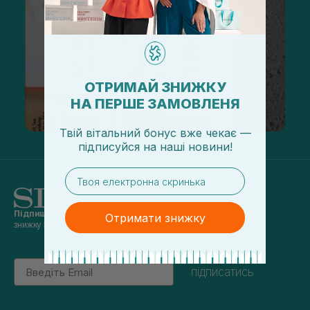
ОТРИМАЙ ЗНИЖКУ
НА ПЕРШЕ ЗАМОВЛЕНЯ
Твій вітальний бонус вже чекає —
підписуйся
на
наші новини!
email
Підпишись на наші новини
та отримуй
Отримати знижку
знижку 5% на перше замовлення
Email
підписатись