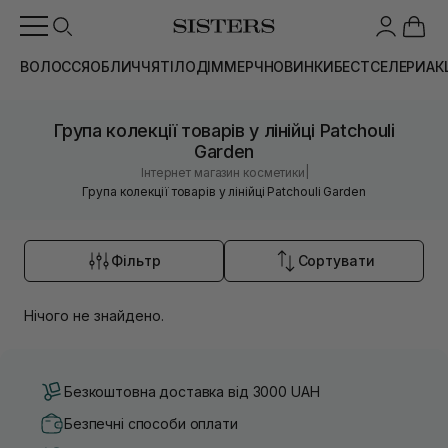
ВОЛОССЯ
ОБЛИЧЧЯ
ТІЛО
ДІМ
МЕРЧ
НОВИНКИ
БЕСТСЕЛЕРИ
АК
Група колекції товарів у лінійці Patchouli
Garden
|
Інтернет магазин косметики
Група колекції товарів у лінійці Patchouli Garden
Фільтр
Сортувати
Нічого не знайдено.
Безкоштовна доставка від 3000 UAH
Безпечні способи оплати