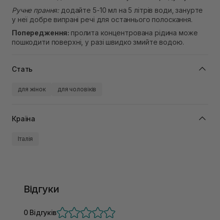
Ручне прання:
додайте 5-10 мл на 5 літрів води, занурте
у неї добре випрані речі для останнього полоскання.
Попередження:
пролита концентрована рідина може
пошкодити поверхні, у разі швидко змийте водою.
Стать
для жінок
для чоловіків
Країна
Італія
Відгуки
0 Відгуків