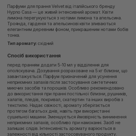
В наявності
Парфуми для прання Velvet від італійського бренду
Самовивіз м. Рівне, вул. 16-го Липня, 15
Hypno Casa — це живий інтенсивний аромат. Квіти
В наявності
лимона перегукуються з нотами лимона та апельсина.
Самовивіз м. Рівне, вул. Кулика і Гудачека 23 (ТЦ
Троянда, гарденія та апельсинові квіти зливаються
Екватор)
елегантним деревним фоном, прикрашеним нотами бобів
В наявності
тонка.
Тип аромату:
східний
Спосіб використання
перед пранням додати 5-10 мл у відділення для
ополіскувача. Дозування розраховане на 5 кг білизни, що
завантажується. Парфум призначений для усунення
неприємних запахів після застосування синтетичних
миючих засобів та порошків. Особливо рекомендовано
до використання при пранні постільної білизни, рушників,
халатів, пледів, покривал, скатертин та інших виробів з
текстилю. Надає свіжості, аромату зберігається
протягом багатьох днів, навіть при використанні
сушильної машини. Зменшується ймовірність виникнення
неприємних запахів, особливо при намоканні. Засіб не
залишає слідів. Інтенсивність аромату варіюється в
залежності від кількості застосовуваного продукту.