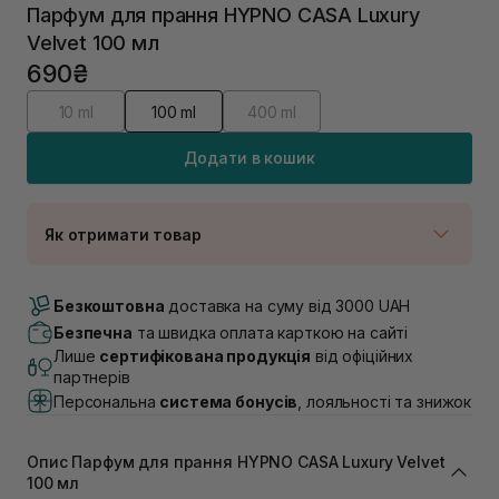
Парфум для прання HYPNO CASA Luxury
Velvet 100 мл
690₴
10 ml
100 ml
400 ml
Додати в кошик
Як отримати товар
Доставка Новою Поштою
В наявності
Безкоштовна
доставка на суму від 3000 UAH
Самовивіз м. Луцьк, вул. Винниченка 4
Безпечна
та швидка оплата карткою на сайті
В наявності
Лише
сертифікована продукція
від офіційних
Самовивіз м. Львів, вул. Академіка Підстригача, 1В
партнерів
(Duck’s Lake)
Персональна
система бонусів
, лояльності та знижок
Немає в наявності!
Самовивіз м. Львів, вул. Івана Франка 36
В наявності
Опис Парфум для прання HYPNO CASA Luxury Velvet
Самовивіз м. Львів, вул. Степана Бандери 45
100 мл