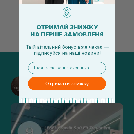
ОТРИМАЙ ЗНИЖКУ
НА ПЕРШЕ ЗАМОВЛЕНЯ
Твій вітальний бонус вже чекає —
підписуйся
на
наші новини!
email
@sisters_stelmakh в Instagram
Отримати знижку
Підписатися