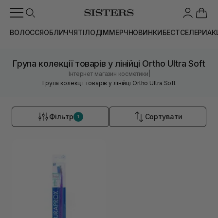
ВОЛОССЯ
ОБЛИЧЧЯ
ТІЛО
ДІМ
МЕРЧ
НОВИНКИ
БЕСТСЕЛЕРИ
АК
Група колекції товарів у лінійці Ortho Ultra Soft
|
Інтернет магазин косметики
Група колекції товарів у лінійці Ortho Ultra Soft
Фільтр
Сортувати
1