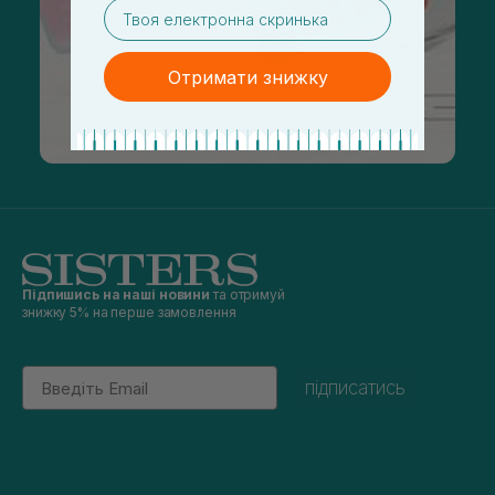
email
Отримати знижку
Підпишись на наші новини
та отримуй
знижку 5% на перше замовлення
Email
підписатись