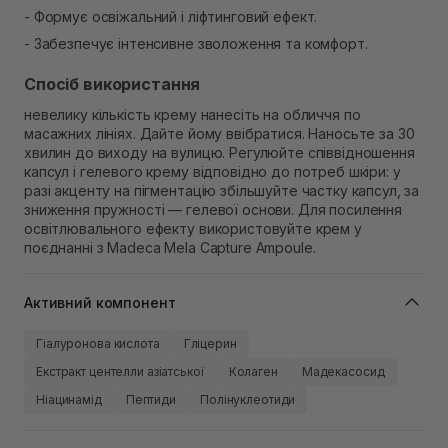
- Формує освіжальний і ліфтинговий ефект.
- Забезпечує інтенсивне зволоження та комфорт.
Спосіб використання
невелику кількість крему нанесіть на обличчя по
масажних лініях. Дайте йому ввібратися. Наносьте за 30
хвилин до виходу на вулицю. Регулюйте співвідношення
капсул і гелевого крему відповідно до потреб шкіри: у
разі акценту на пігментацію збільшуйте частку капсул, за
зниження пружності — гелевої основи. Для посилення
освітлювального ефекту використовуйте крем у
поєднанні з Madeca Mela Capture Ampoule.
Активний компонент
Гіалуронова кислота
Гліцерин
Екстракт центелли азіатської
Колаген
Мадекасосид
Ніацинамід
Пептиди
Полінуклеотиди