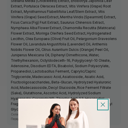
Stellaria Media (Chickweed) Extract, Eriobotrya Japonica Leaf
Extract, Portulaca Oleracea Extract, Vitis Vinifera (Grape) Root
Extract, Myrothamnus Flabellifolia Leaf/Stem Extract, Vitis
Vinifera (Grape) Seed Extract, Mentha Viridis (Spearmint) Extract,
Ficus Carica (Fig) Fruit Extract, Saururus Chinensis Extract,
Nymphaea Alba Flower Extract, Chamomilla Recutita (Matricaria)
Flower Extract, Moringa Oleifera Seed Extract, Hydrogenated
Lecithin, Olea Europaea (Olive) Fruit Oil, Pelargonium Graveolens
Flower Oil, Lavandula Angustifolia (Lavender) Oil, Anthemis
Nobilis Flower Oil, Citrus Aurantium Dulcis (Orange) Peel Oil,
Juniperus Mexicana Oil, Diphenyl Dimethicone, Water,
Triethylhexanoin, Octyldodeceth-16, Polyglyceryl-10 Oleate,
Adenosine, Disodium EDTA, Bisabolol, Sodium Polyacrylate,
Propanediol, Lactobacillus Ferment, Caprylic/Capric
Triglyceride, Madecassic Acid, Asiaticoside, Asiatic Acid,
Fructooligosaccharides, Beta-Glucan, Hydrolyzed Hyaluronic
Acid, Madecassoside, Decyl Glucoside, Rice Ferment Filtrate
(Sake), Glutathione, Ascorbic Acid, Hydrolyzed Sodium
Hyaluronate, Ceramide NP, Thioctic Acid, 1,2-Hexanediol,
Fragrance, Hydroxyacetophenone, Pentylene Glycol, Caprylyl
Glycol.
Склад засобу може змінюватись виробником.
Перед використанням ознайомтесь з інформацією на упаковці.