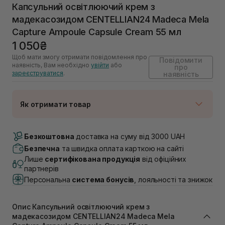
Капсульний освітлюючий крем з
мадекасозидом CENTELLIAN24 Madeca Mela
Capture Ampoule Capsule Cream 55 мл
1 050₴
Щоб мати змогу отримати повідомлення про
Повідомити
наявність, Вам необхідно
увійти
або
про
зареєструватися
.
наявність
Як отримати товар
Доставка Новою Поштою
Немає в наявності!
Безкоштовна
доставка на суму від 3000 UAH
Самовивіз м. Луцьк, вул. Винниченка 4
Безпечна
та швидка оплата карткою на сайті
Немає в наявності!
Лише
сертифікована продукція
від офіційних
Самовивіз м. Львів, вул. Академіка Підстригача, 1В
партнерів
(Duck’s Lake)
Персональна
система бонусів
, лояльності та знижок
Немає в наявності!
Самовивіз м. Львів, вул. Івана Франка 36
Немає в наявності!
Опис Капсульний освітлюючий крем з
Самовивіз м. Львів, вул. Степана Бандери 45
мадекасозидом CENTELLIAN24 Madeca Mela
Немає в наявності!