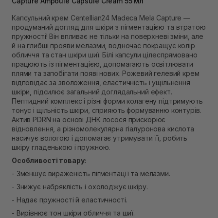
Capture Ampoule Capsule Cream 55 мл
Самовивіз м. Рівне, вул. 16-го Липня, 15
Немає в наявності!
Капсульний крем Centellian24 Madeca Mela Capture —
Самовивіз м. Рівне, вул. Кулика і Гудачека 23 (ТЦ
продуманий догляд для шкіри з пігментацією та втратою
Екватор)
пружності! Він впливає не тільки на поверхневі зміни, але
Немає в наявності!
й на глибші прояви мелазми, водночас покращує колір
обличчя та стан шкіри шиї. Білі капсули цілеспрямовано
працюють із пігментацією, допомагають освітлювати
плями та запобігати появі нових. Рожевий гелевий крем
відповідає за зволоження, еластичність і ущільнення
шкіри, підсилює загальний доглядальний ефект.
Пептидний комплекс і різні форми колагену підтримують
тонус і щільність шкіри, сприяють формуванню контурів.
Актив PDRN на основі ДНК лосося прискорює
відновлення, а різномолекулярна гіалуронова кислота
насичує вологою і допомагає утримувати її, робить
шкіру гладенькою і пружною.
Особливості товару:
- Зменшує вираженість пігментації та мелазми.
- Знижує набряклість і охолоджує шкіру.
- Надає пружності й еластичності.
- Вирівнює тон шкіри обличчя та шиї.