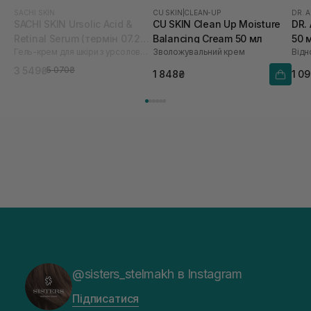
SACHI SKIN
CU SKIN
|
CLEAN-UP
DR. 
SACHI SKIN Ursolic Acid &
CU SKIN Clean Up Moisture
DR.
Retinal Serum (термін 07.26)
Balancing Cream 50 мл
50 
Гель-крем для шкіри з урсоловою кислотою та ретиналем
Зволожувальний крем
Відн
30 мл
3 549₴
5 070₴
1 848₴
1 0
@sisters_stelmakh в Instagram
Підписатися