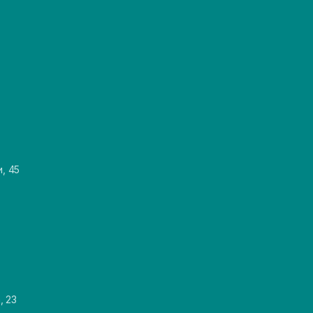
и, 45
, 23