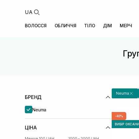
UA
ВОЛОССЯ
ОБЛИЧЧЯ
ТІЛО
ДІМ
МЕРЧ
Груп
Neuma
БРЕНД
Neuma
-40%
ВИБІР ОКСАН
ЦІНА
Менше 100 UAH
1000 – 2000 UAH