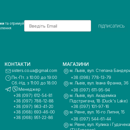
Email
ини
та отримуй
підписатись
влення
КОНТАКТИ
МАГАЗИНИ
sisters.co.ua@gmail.com
м. Львів, вул. Степана Бандер
Пн.-Пт. з 10:00 до 19:00
+38 (098) 778-13-79
Сб.-Нд. з 11:00 до 18:00
м. Львів, вул. Івана Франка, 36
Менеджер
+38 (097) 611-95-94
+38 (097) 612-54-81
м. Львів, вул. Академіка
+38 (097) 788-12-88
Підстригача, 1В (Duck's Lake)
+38 (097) 983-41-20
+38 (097) 101-97-16
+38 (068) 693-46-00
м. Рівне, вул. 16-го Липня, 15
+38 (068) 951-22-86
+38 (097) 544-61-44
м. Рівне, вул. Кулика і Гудачека
(ТЦ Екватор)