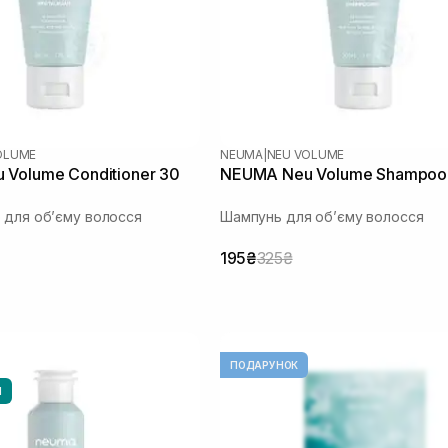
OLUME
NEUMA
|
NEU VOLUME
Volume Conditioner 30
NEUMA Neu Volume Shampoo
 для обʼєму волосся
Шампунь для обʼєму волосся
195₴
325₴
ПОДАРУНОК
И