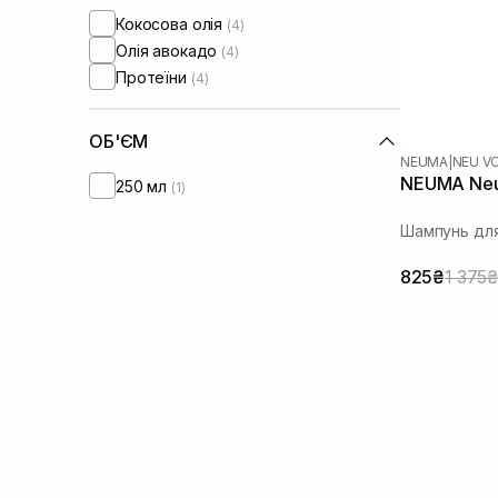
Кокосова олія
(4)
Олія авокадо
(4)
Протеїни
(4)
ОБ'ЄМ
NEUMA
|
NEU V
NEUMA Neu
250 мл
(1)
Шампунь для
825₴
1 375₴