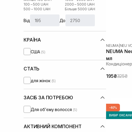
100 – 500 UAH
2000 – 5000 UAH
500 – 1000 UAH
Більше 5000 UAH
Від
До
КРАЇНА
NEUMA
|
NEU V
NEUMA Neu 
США
(5)
мл
Кондиціонер
СТАТЬ
195₴
325₴
для жінок
(5)
ЗАСІБ ЗА ПОТРЕБОЮ
-40%
Для обʼєму волосся
(5)
ВИБІР ОКСАН
АКТИВНИЙ КОМПОНЕНТ