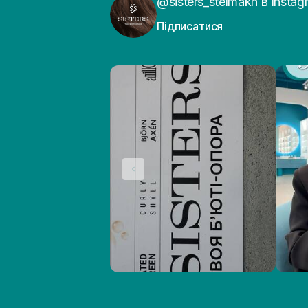
@sisters_stelmakh в Instag
Підписатися