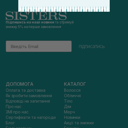
Підпишись на наші новини
та отримуй
знижку 5% на перше замовлення
Email
підписатись
ДОПОМОГА
КАТАЛОГ
Оплата та доставка
Волосся
Як зробити замовлення
Обличчя
Відповіді на запитання
Тіло
Про нас
Дім
ЗМІ про нас
Мерч
Сертифікати та нагороди
Новинки
Блог
Акції та знижки