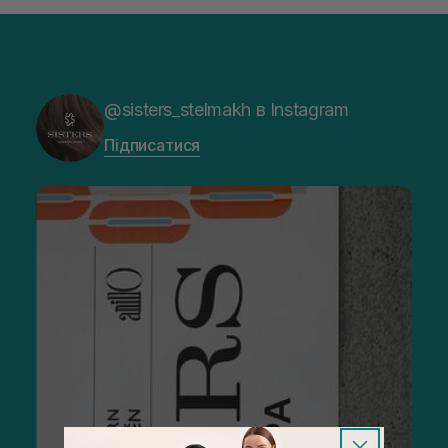
@sisters_stelmakh в Instagram
Підписатися