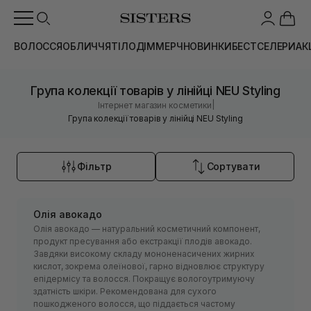
ВОЛОССЯ
ОБЛИЧЧЯ
ТІЛО
ДІМ
МЕРЧ
НОВИНКИ
БЕСТСЕЛЕРИ
АК
Група колекції товарів у лінійці NEU Styling
|
Інтернет магазин косметики
Група колекції товарів у лінійці NEU Styling
Фільтр
Сортувати
Олія авокадо
Олія авокадо — натуральний косметичний компонент,
продукт пресування або екстракції плодів авокадо.
Завдяки високому складу мононенасичених жирних
кислот, зокрема олеїнової, гарно відновлює структуру
епідермісу та волосся. Покращує вологоутримуючу
здатність шкіри. Рекомендована для сухого
пошкодженого волосся, що піддається частому