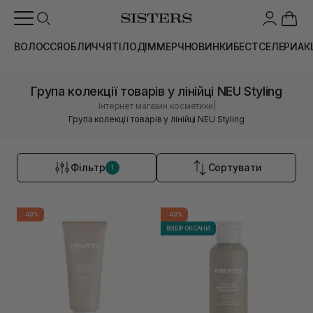
ВОЛОССЯ
ОБЛИЧЧЯ
ТІЛО
ДІМ
МЕРЧ
НОВИНКИ
БЕСТСЕЛЕРИ
АК
Група колекції товарів у лінійці NEU Styling
|
Інтернет магазин косметики
Група колекції товарів у лінійці NEU Styling
Фільтр
Сортувати
1
-40%
-40%
ВИБІР ОКСАНИ