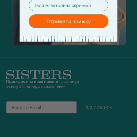
email
Отримати знижку
Підпишись на наші новини
та отримуй
знижку 5% на перше замовлення
Email
підписатись