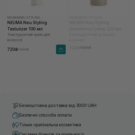
NEUMA
|
NEU STYLING
NEUMA
|
NEU STYLING
NEUMA Neu Styling
NEUMA Neu Styling
Texturizer 100 мл
Smoothing Creme 200 мл
Текстуруючий крем для
Розгладжуючий крем для
волосся
волосся
720₴
1 200₴
720₴
1 200₴
Безкоштовна доставка від 3000 UAH
Безпечні способи оплати
Тільки оригінальна косметика
Система бонусів та лояльності