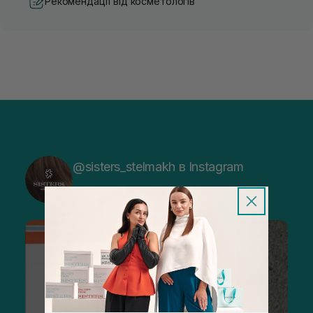
Рекомендації від косметологів
@sisters_stelmakh в Instagram
Підписатися