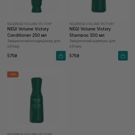
NEQI
|
NEQI VOLUME VICTORY
NEQI
|
NEQI VOLUME VICTORY
NEQI Volume Victory
NEQI Volume Victory
Conditioner 250 мл
Shampoo 330 мл
Зміцнюючий кондиціонер для
Зміцнюючий шампунь для
об'єму
об'єму
575₴
575₴
-20%
NEQI
|
NEQI VOLUME VICTORY