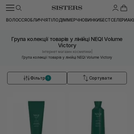
ВОЛОССЯ
ОБЛИЧЧЯ
ТІЛО
ДІМ
МЕРЧ
НОВИНКИ
БЕСТСЕЛЕРИ
АК
Група колекції товарів у лінійці NEQI Volume
Victory
|
Інтернет магазин косметики
Група колекції товарів у лінійці NEQI Volume Victory
Фільтр
Сортувати
1