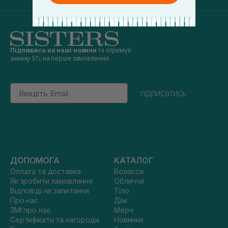
Підпишись на наші новини
та отримуй
знижку 5% на перше замовлення
Email
підписатись
ДОПОМОГА
КАТАЛОГ
Оплата та доставка
Волосся
Як зробити замовлення
Обличчя
Відповіді на запитання
Тіло
Про нас
Дім
ЗМІ про нас
Мерч
Сертифікати та нагороди
Новинки