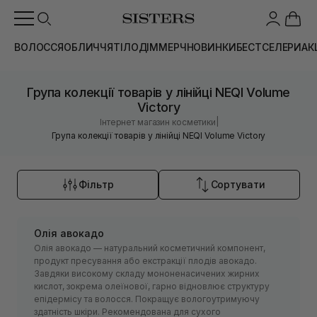
ВОЛОССЯ
ОБЛИЧЧЯ
ТІЛО
ДІМ
МЕРЧ
НОВИНКИ
БЕСТСЕЛЕРИ
АК
Група колекції товарів у лінійці NEQI Volume
Victory
|
Інтернет магазин косметики
Група колекції товарів у лінійці NEQI Volume Victory
Фільтр
Сортувати
Олія авокадо
Олія авокадо — натуральний косметичний компонент,
продукт пресування або екстракції плодів авокадо.
Завдяки високому складу мононенасичених жирних
кислот, зокрема олеїнової, гарно відновлює структуру
епідермісу та волосся. Покращує вологоутримуючу
здатність шкіри. Рекомендована для сухого