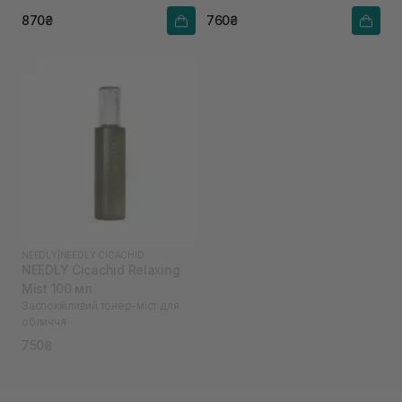
870₴
760₴
NEEDLY
|
NEEDLY CICACHID
NEEDLY Cicachid Relaxing
Mist 100 мл
Заспокійливий тонер-міст для
обличчя
750₴