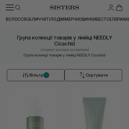
ВОЛОССЯ
ОБЛИЧЧЯ
ТІЛО
ДІМ
МЕРЧ
НОВИНКИ
БЕСТСЕЛЕРИ
АК
Група колекції товарів у лінійці NEEDLY
Cicachid
|
Інтернет магазин косметики
Група колекції товарів у лінійці NEEDLY Cicachid
Фільтр
Сортувати
1