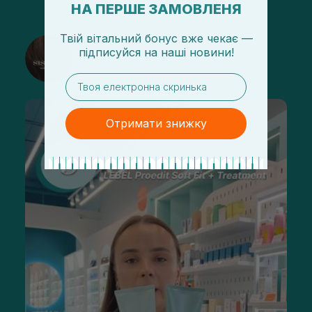
НА ПЕРШЕ ЗАМОВЛЕНЯ
Твій вітальний бонус вже чекає —
@sisters_stelmakh в Instagram
підписуйся
на
наші новини!
Підписатися
email
Отримати знижку