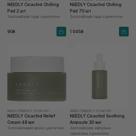
NEEDLY Cicachid Chilling
NEEDLY Cicachid Chilling
Pad 2 шт
Pad 70 шт
Заспокійливі пади з центелою
Заспокійливі пади з центелою
90₴
1 045₴
NEEDLY
|
NEEDLY CICACHID
NEEDLY
|
NEEDLY CICACHID
NEEDLY Cicachid Relief
NEEDLY Cicachid Soothing
Cream 48 мл
Ampoule 30 мл
Заспокійливий крем з центелою
Заспокійлива ампульна
сироватка з центелою