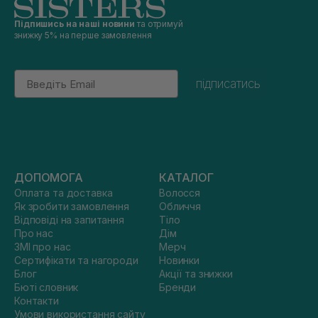
Підпишись на наші новини
та отримуй
знижку 5% на перше замовлення
Email
підписатись
ДОПОМОГА
КАТАЛОГ
Оплата та доставка
Волосся
Як зробити замовлення
Обличчя
Відповіді на запитання
Тіло
Про нас
Дім
ЗМІ про нас
Мерч
Сертифікати та нагороди
Новинки
Блог
Акції та знижки
Бюті словник
Бренди
Контакти
Умови використання сайту