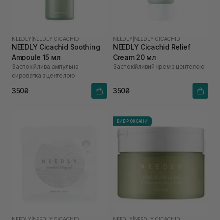
NEEDLY
|
NEEDLY CICACHID
NEEDLY
|
NEEDLY CICACHID
NEEDLY Cicachid Soothing
NEEDLY Cicachid Relief
Ampoule 15 мл
Cream 20 мл
Заспокійлива ампульна
Заспокійливий крем з центелою
сироватка з центелою
350₴
350₴
ВИБІР ОКСАНИ
NEEDLY
|
NEEDLY CICACHID
NEEDLY
|
NEEDLY CICACHID