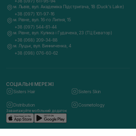
+38 (097) 611-95-94
м. Львів, вул. Академіка Підстригача, 1В (Duck's Lake)
+38 (097) 101-97-16
м. Рівне, вул. 16-го Липня, 15
+38 (097) 544-61-44
м. Рівне, вул. Кулика і Гудачека, 23 (ТЦ Екватор)
+38 (068) 209-34-88
м. Луцьк, вул. Винниченка, 4
+38 (098) 076-60-62
СОЦІАЛЬНІ МЕРЕЖІ
Sisters Hair
Sisters Skin
Distribution
Cosmetology
Завантажуйте мобільний додаток