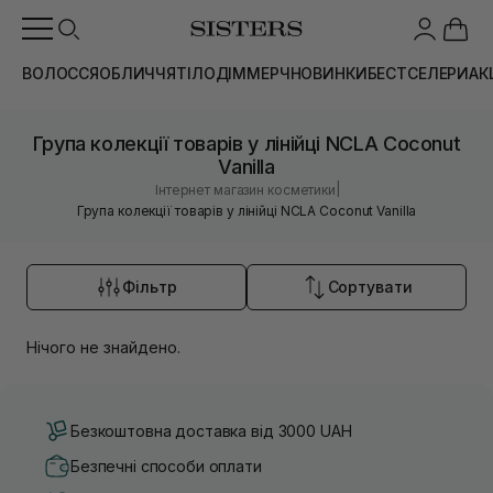
ВОЛОССЯ
ОБЛИЧЧЯ
ТІЛО
ДІМ
МЕРЧ
НОВИНКИ
БЕСТСЕЛЕРИ
АК
Група колекції товарів у лінійці NCLA Coconut
Vanilla
|
Інтернет магазин косметики
Група колекції товарів у лінійці NCLA Coconut Vanilla
Фільтр
Сортувати
Нічого не знайдено.
Безкоштовна доставка від 3000 UAH
Безпечні способи оплати