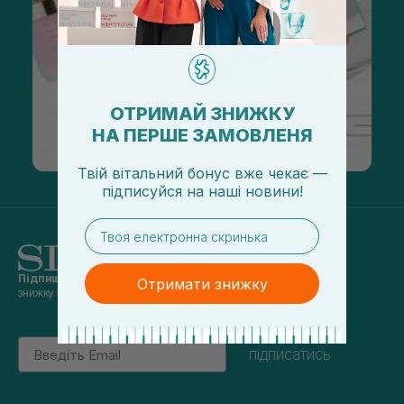
ОТРИМАЙ ЗНИЖКУ
НА ПЕРШЕ ЗАМОВЛЕНЯ
Твій вітальний бонус вже чекає —
підписуйся
на
наші новини!
email
Підпишись на наші новини
та отримуй
Отримати знижку
знижку 5% на перше замовлення
Email
підписатись