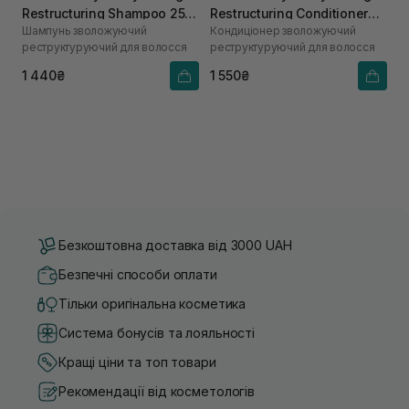
Restructuring Shampoo 250
Restructuring Conditioner
Шампунь зволожуючий
Кондиціонер зволожуючий
мл
250 мл
реструктуруючий для волосся
реструктуруючий для волосся
1 440₴
1 550₴
Безкоштовна доставка від 3000 UAH
Безпечні способи оплати
Тільки оригінальна косметика
Система бонусів та лояльності
Кращі ціни та топ товари
Рекомендації від косметологів