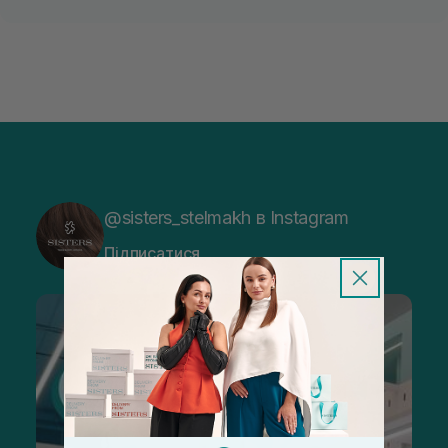
@sisters_stelmakh в Instagram
Підписатися