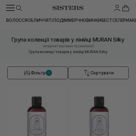
ВОЛОССЯ
ОБЛИЧЧЯ
ТІЛО
ДІМ
МЕРЧ
НОВИНКИ
БЕСТСЕЛЕРИ
АК
Група колекції товарів у лінійці MURAN Silky
|
Інтернет магазин косметики
Група колекції товарів у лінійці MURAN Silky
Фільтр
Сортувати
1