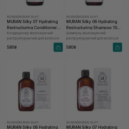
MURAN
|
MURAN SILKY
MURAN
|
MURAN SILKY
MURAN Silky 07 Hydrating
MURAN Silky 06 Hydrating
Restructuring Conditioner
Restructuring Shampoo 100
Кондиціонер зволожуючий
Шампунь зволожуючий
100 мл
мл
реструктуруючий для волосся
реструктуруючий для волосся
580₴
580₴
MURAN
|
MURAN SILKY
MURAN
|
MURAN SILKY
MURAN Silky 06 Hydrating
MURAN Silky 07 Hydrating