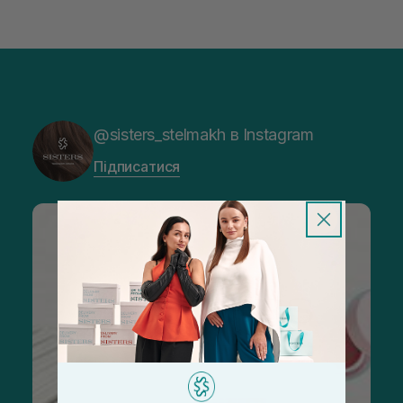
@sisters_stelmakh в Instagram
Підписатися