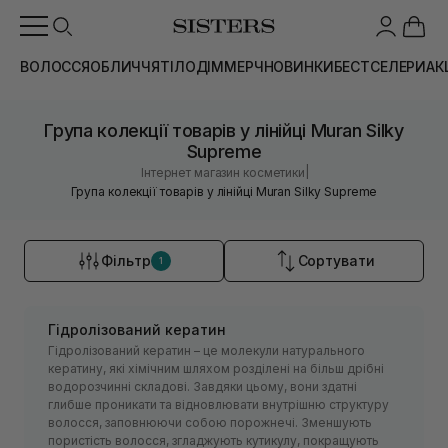
ВОЛОССЯ
ОБЛИЧЧЯ
ТІЛО
ДІМ
МЕРЧ
НОВИНКИ
БЕСТСЕЛЕРИ
АК
Група колекції товарів у лінійці Muran Silky
Supreme
|
Інтернет магазин косметики
Група колекції товарів у лінійці Muran Silky Supreme
Фільтр
Сортувати
1
Гідролізований кератин
Гідролізований кератин – це молекули натурального
кератину, які хімічним шляхом розділені на більш дрібні
водорозчинні складові. Завдяки цьому, вони здатні
глибше проникати та відновлювати внутрішню структуру
волосся, заповнюючи собою порожнечі. Зменшують
пористість волосся, згладжують кутикулу, покращують