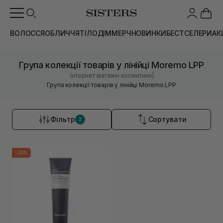
ВОЛОССЯ
ОБЛИЧЧЯ
ТІЛО
ДІМ
МЕРЧ
НОВИНКИ
БЕСТСЕЛЕРИ
АК
Група колекції товарів у лінійці Moremo LPP
|
Інтернет магазин косметики
Група колекції товарів у лінійці Moremo LPP
Фільтр
Сортувати
2
-20%