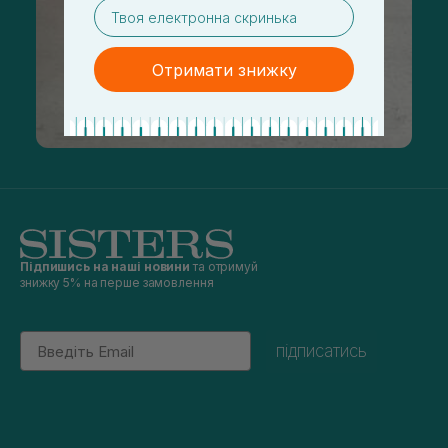
email
Отримати знижку
Підпишись на наші новини
та отримуй
знижку 5% на перше замовлення
Email
підписатись