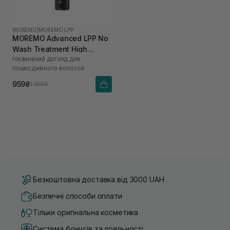
MOREMO
|
MOREMO LPP
MOREMO Advanced LPP No
Wash Treatment High
Незмивний догляд для
Performance Salon
пошкодженого волосся
Technology 150 мл
959₴
1 199₴
Безкоштовна доставка від 3000 UAH
Безпечні способи оплати
Тільки оригінальна косметика
Система бонусів та лояльності