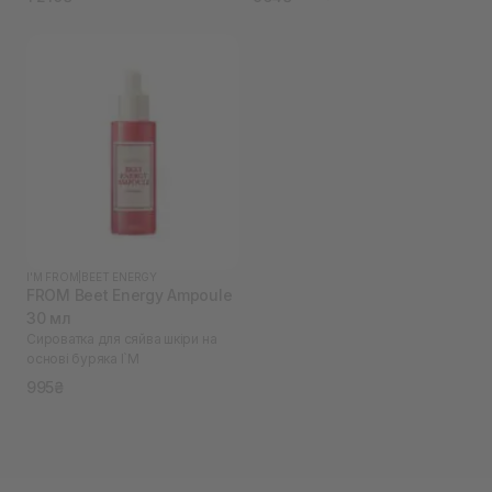
I'M FROM
|
BEET ENERGY
FROM Beet Energy Ampoule
30 мл
Сироватка для сяйва шкіри на
основі буряка I`M
995₴