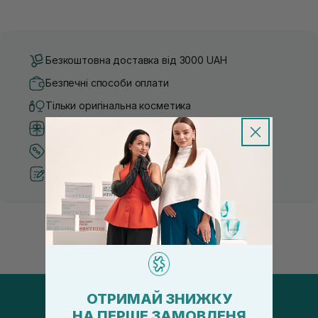
Безкоштовна доставка від 3000 UAH
Безпечні способи оплати
Тільки оригінальна косметика
Система бонусів та лояльності
Кращі ціни та топ товари
Рекомендації від косметологів
ОТРИМАЙ ЗНИЖКУ
НА ПЕРШЕ ЗАМОВЛЕНЯ