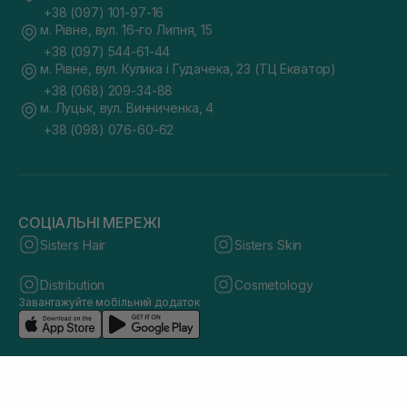
+38 (097) 101-97-16
м. Рівне, вул. 16-го Липня, 15
+38 (097) 544-61-44
м. Рівне, вул. Кулика і Гудачека, 23 (ТЦ Екватор)
+38 (068) 209-34-88
м. Луцьк, вул. Винниченка, 4
+38 (098) 076-60-62
СОЦІАЛЬНІ МЕРЕЖІ
Sisters Hair
Sisters Skin
Distribution
Cosmetology
Завантажуйте мобільний додаток