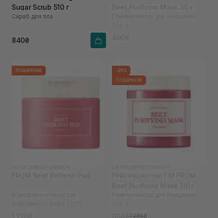
Sugar Scrub 510 г
Beet Purifying Mask 30 г
Скраб для тіла
Глиняна маска для очищення
пор із
490₴
840₴
ПОДАРУНОК
-25%
ПОДАРУНОК
I'M FROM
|
BEET ENERGY
I'M FROM
|
BEET ENERGY
FROM Beet Refresh Pad
PHA-кислотою I`M FROM
Beet Purifying Mask 110 г
Відновлюючі педи для
Глиняна маска для очищення
зневодненої шкіри з 20%
пор із
екстрактом буряків I`M
1 210₴
964₴
1 285₴