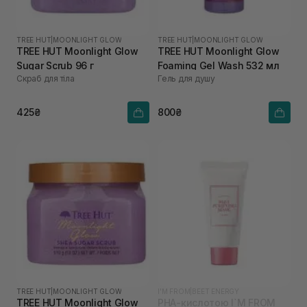
TREE HUT
|
MOONLIGHT GLOW
TREE HUT
|
MOONLIGHT GLOW
TREE HUT Moonlight Glow
TREE HUT Moonlight Glow
Sugar Scrub 96 г
Foaming Gel Wash 532 мл
Скраб для тіла
Гель для душу
425₴
800₴
TREE HUT
|
MOONLIGHT GLOW
I'M FROM
|
BEET ENERGY
TREE HUT Moonlight Glow
PHA-кислотою I`M FROM