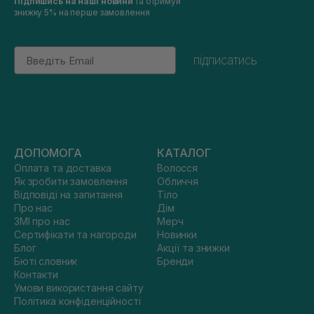
Підпишись на наші новини
та отримуй
знижку 5% на перше замовлення
Email
підписатись
ДОПОМОГА
КАТАЛОГ
Оплата та доставка
Волосся
Як зробити замовлення
Обличчя
Відповіді на запитання
Тіло
Про нас
Дім
ЗМІ про нас
Мерч
Сертифікати та нагороди
Новинки
Блог
Акції та знижки
Бюті словник
Бренди
Контакти
Умови використання сайту
Політика конфіденційності