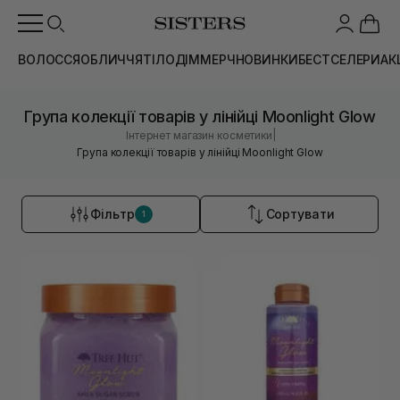
ВОЛОССЯ
ОБЛИЧЧЯ
ТІЛО
ДІМ
МЕРЧ
НОВИНКИ
БЕСТСЕЛЕРИ
АК
Група колекції товарів у лінійці Moonlight Glow
|
Інтернет магазин косметики
Група колекції товарів у лінійці Moonlight Glow
Фільтр
Сортувати
1