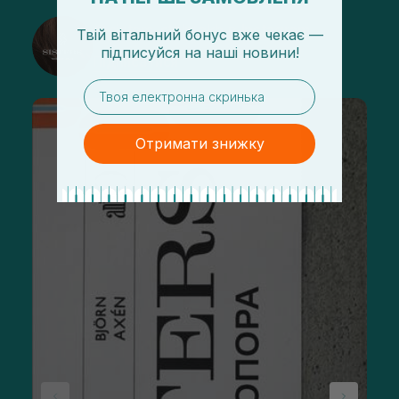
@sisters_stelmakh в Instagram
Твій вітальний бонус вже чекає —
підписуйся
на
наші новини!
Підписатися
email
Отримати знижку