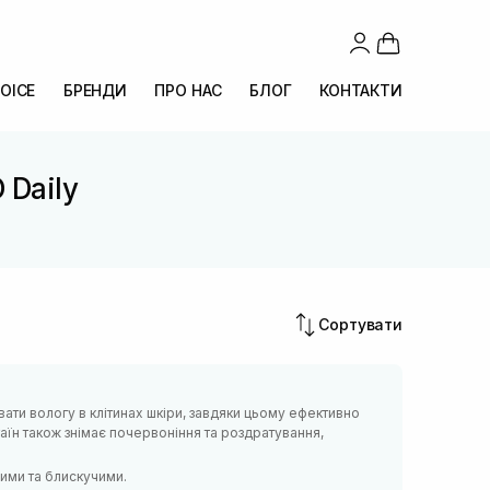
OICE
БРЕНДИ
ПРО НАС
БЛОГ
КОНТАКТИ
 Daily
Сортувати
вати вологу в клітинах шкіри, завдяки цьому ефективно
аїн також знімає почервоніння та роздратування,
ними та блискучими.