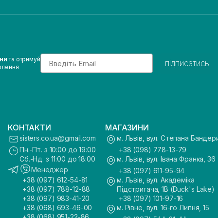
Email
ини
та отримуй
підписатись
влення
КОНТАКТИ
МАГАЗИНИ
sisters.co.ua@gmail.com
м. Львів, вул. Степана Бандер
Пн.-Пт. з 10:00 до 19:00
+38 (098) 778-13-79
Сб.-Нд. з 11:00 до 18:00
м. Львів, вул. Івана Франка, 36
Менеджер
+38 (097) 611-95-94
+38 (097) 612-54-81
м. Львів, вул. Академіка
+38 (097) 788-12-88
Підстригача, 1В (Duck's Lake)
+38 (097) 983-41-20
+38 (097) 101-97-16
+38 (068) 693-46-00
м. Рівне, вул. 16-го Липня, 15
+38 (068) 951-22-86