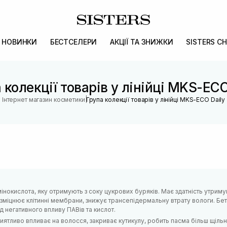
НОВИНКИ
БЕСТСЕЛЕРИ
АКЦІЇ ТА ЗНИЖКИ
SISTERS CH
 колекції товарів у лінійці MKS-ECO
|
Інтернет магазин косметики
Група колекції товарів у лінійці MKS-ECO Daily
мінокислота, яку отримують з соку цукрових буряків. Має здатність утриму
зміцнює клітинні мембрани, знижує трансепідермальну втрату вологи. Бет
д негативного впливу ПАВів та кислот.
иятливо впливає на волосся, закриває кутикулу, робить пасма більш щіль