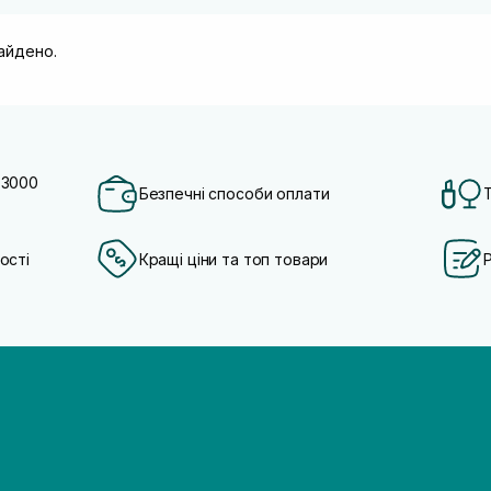
найдено.
 3000
Безпечні способи оплати
ості
Кращі ціни та топ товари