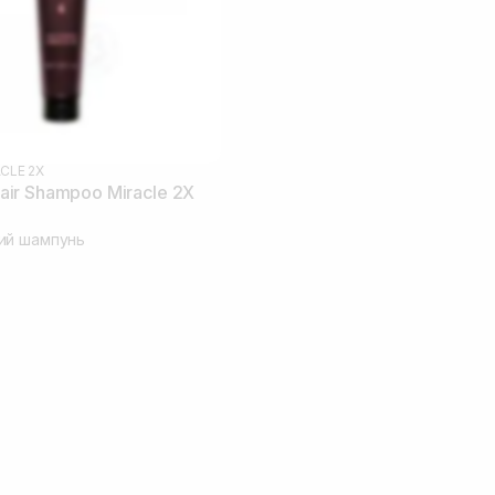
CLE 2X
ir Shampoo Miracle 2X
ий шампунь