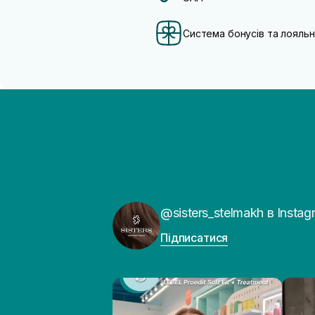
Система бонусів та лояльн
@sisters_stelmakh в Instag
Підписатися