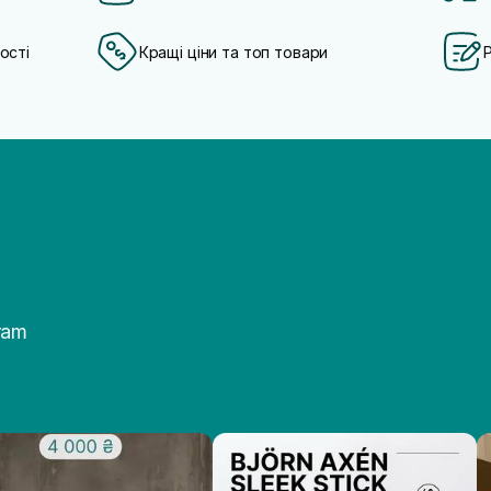
ості
Кращі ціни та топ товари
ram