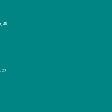
и, 45
, 23