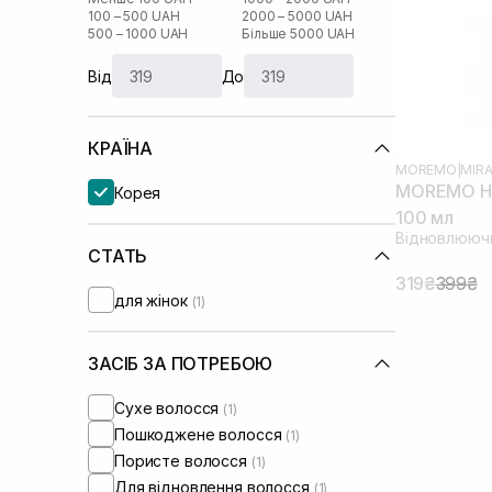
100 – 500 UAH
2000 – 5000 UAH
500 – 1000 UAH
Більше 5000 UAH
Від
До
КРАЇНА
MOREMO
|
MIRA
MOREMO Ha
Корея
100 мл
Відновлююч
СТАТЬ
319₴
399₴
для жінок
(1)
ЗАСІБ ЗА ПОТРЕБОЮ
Сухе волосся
(1)
Пошкоджене волосся
(1)
Пористе волосся
(1)
Для відновлення волосся
(1)