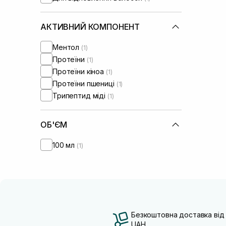
АКТИВНИЙ КОМПОНЕНТ
Ментол
(1)
Протеїни
(1)
Протеїни кіноа
(1)
Протеїни пшениці
(1)
Трипептид міді
(1)
ОБ'ЄМ
100 мл
(1)
Безкоштовна доставка від
UAH