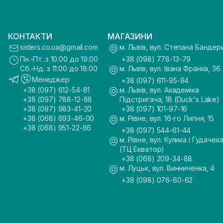
КОНТАКТИ
МАГАЗИНИ
sisters.co.ua@gmail.com
м. Львів, вул. Степана Бандер
Пн.-Пт. з 10:00 до 19:00
+38 (098) 778-13-79
Сб.-Нд. з 11:00 до 18:00
м. Львів, вул. Івана Франка, 36
Менеджер
+38 (097) 611-95-94
+38 (097) 612-54-81
м. Львів, вул. Академіка
+38 (097) 788-12-88
Підстригача, 1В (Duck's Lake)
+38 (097) 983-41-20
+38 (097) 101-97-16
+38 (068) 693-46-00
м. Рівне, вул. 16-го Липня, 15
+38 (068) 951-22-86
+38 (097) 544-61-44
м. Рівне, вул. Кулика і Гудачека
(ТЦ Екватор)
+38 (068) 209-34-88
м. Луцьк, вул. Винниченка, 4
+38 (098) 076-60-62