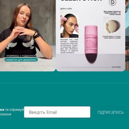
Email
ини
та отримуй
підписатись
влення