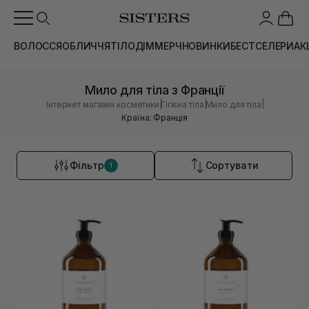
ВОЛОССЯ
ОБЛИЧЧЯ
ТІЛО
ДІМ
МЕРЧ
НОВИНКИ
БЕСТСЕЛЕРИ
АК
Мило для тіла з Франції
|
|
|
Інтернет магазин косметики
Гігієна тіла
Мило для тіла
Країна: Франція
Фільтр
Сортувати
1