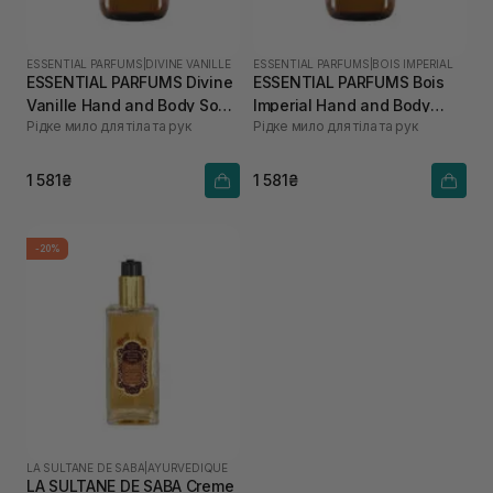
ESSENTIAL PARFUMS
|
DIVINE VANILLE
ESSENTIAL PARFUMS
|
BOIS IMPERIAL
ESSENTIAL PARFUMS Divine
ESSENTIAL PARFUMS Bois
Vanille Hand and Body Soap
Imperial Hand and Body
Рідке мило для тіла та рук
Рідке мило для тіла та рук
500 мл
Soap 500 мл
1 581₴
1 581₴
-20%
LA SULTANE DE SABA
|
AYURVEDIQUE
LA SULTANE DE SABA Creme