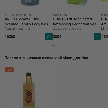
ANILLO
|
SHOWER TIME
COW BRAND
PERO
ANILLO Shower Time
COW BRAND Medicated
PER
Scented Hand & Body Wash
Refreshing Deodorant Soap
Anti
Гель для рук і тіла
Дезодоруюче мило
450 мл
125 г
Soa
1 535₴
350₴
480
Товари зі знижками в категорії Мило для тіла
-20%