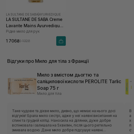
LA SULTANE DE SABA
|
AYURVEDIQUE
LA SULTANE DE SABA Creme
Lavante Mains Ayurvedique
Рідке мило для рук
200 мл
1 706₴
2 132₴
Відгуки про Мило для тіла з Франції
Мило з вмістом дьогтю та
саліцилової кислоти PEROLITE Tarlic
Soap 75 г
Мило для тіла
Таке чудове та дієве мило, дивно, що немає на нього досі
Ви
відгуків! Брала мило сестрі, адже у неї наявні висипання на
аб
спині та грудній клітці. Наносила на ділянки, дуже добре
хв
вспінювала і залишала на 5хвилин, після цього ретельно
пі
змивала водою. Дане мило добре підсушує наявні
ст