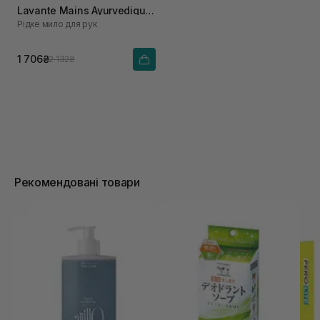
Lavante Mains Ayurvedique
Рідке мило для рук
200 мл
1 706₴
2 132₴
Рекомендовані товари