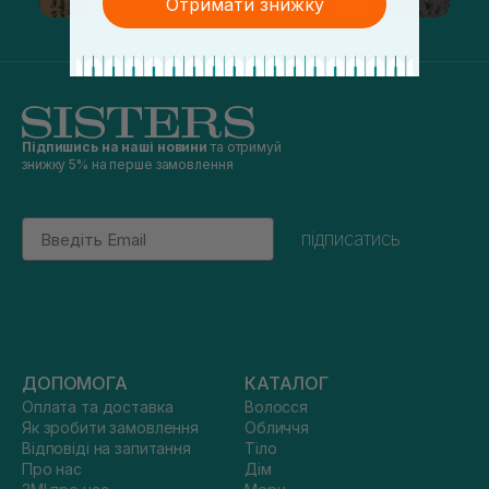
Отримати знижку
Підпишись на наші новини
та отримуй
знижку 5% на перше замовлення
Email
підписатись
ДОПОМОГА
КАТАЛОГ
Оплата та доставка
Волосся
Як зробити замовлення
Обличчя
Відповіді на запитання
Тіло
Про нас
Дім