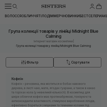
ВОЛОССЯ
ОБЛИЧЧЯ
ТІЛО
ДІМ
МЕРЧ
НОВИНКИ
БЕСТСЕЛЕРИ
АК
Група колекції товарів у лінійці Midnight Blue
Calming
|
Інтернет магазин косметики
Група колекції товарів у лінійці Midnight Blue Calming
Фільтр
Сортувати
Кофеїн
Кофеїн – речовина, яка міститься в бобах кавового
дерева, в листі чаю, мате, ягодах гуарани, а також в какао
та горіхах кола (у невеликій кількості). В косметиці для
шкіри обличчя кофеїн має протинабрякові, тонізуючі та
антиоксидантні властивості, стимулює вироблення ліпідів,
ефективно бореться з мішками та темними колами під