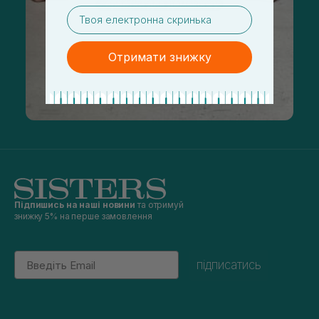
email
Отримати знижку
Підпишись на наші новини
та отримуй
знижку 5% на перше замовлення
Email
підписатись