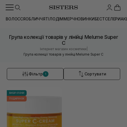
ВОЛОССЯ
ОБЛИЧЧЯ
ТІЛО
ДІМ
МЕРЧ
НОВИНКИ
БЕСТСЕЛЕРИ
АК
Група колекції товарів у лінійці Melume Super
C
|
Інтернет магазин косметики
Група колекції товарів у лінійці Melume Super C
Фільтр
Сортувати
1
ВИБІР ІЛОНИ
ПОДАРУНОК