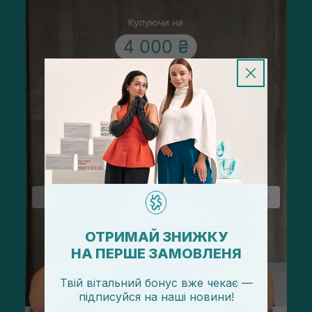
ОТРИМАЙ ЗНИЖКУ
НА ПЕРШЕ ЗАМОВЛЕНЯ
Твій вітальний бонус вже чекає —
підписуйся
на
наші новини!