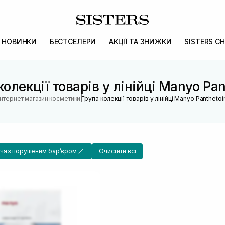
НОВИНКИ
БЕСТСЕЛЕРИ
АКЦІЇ ТА ЗНИЖКИ
SISTERS CH
колекції товарів у лінійці Manyo Pan
|
Інтернет магазин косметики
Група колекції товарів у лінійці Manyo Panthetoi
чя з порушеним барʼєром
Очистити всі