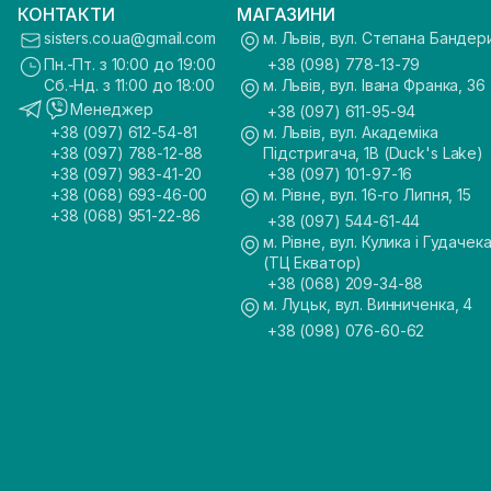
КОНТАКТИ
МАГАЗИНИ
sisters.co.ua@gmail.com
м. Львів, вул. Степана Бандер
Пн.-Пт. з 10:00 до 19:00
+38 (098) 778-13-79
Сб.-Нд. з 11:00 до 18:00
м. Львів, вул. Івана Франка, 36
Менеджер
+38 (097) 611-95-94
+38 (097) 612-54-81
м. Львів, вул. Академіка
+38 (097) 788-12-88
Підстригача, 1В (Duck's Lake)
+38 (097) 983-41-20
+38 (097) 101-97-16
+38 (068) 693-46-00
м. Рівне, вул. 16-го Липня, 15
+38 (068) 951-22-86
+38 (097) 544-61-44
м. Рівне, вул. Кулика і Гудачека
(ТЦ Екватор)
+38 (068) 209-34-88
м. Луцьк, вул. Винниченка, 4
+38 (098) 076-60-62