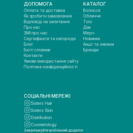
ДОПОМОГА
КАТАЛОГ
Оплата та доставка
Волосся
Як зробити замовлення
Обличчя
Відповіді на запитання
Тіло
Про нас
Дім
ЗМІ про нас
Мерч
Сертифікати та нагороди
Новинки
Блог
Акції та знижки
Бюті словник
Бренди
Контакти
Умови використання сайту
Політика конфіденційності
СОЦІАЛЬНІ МЕРЕЖІ
Sisters Hair
Sisters Skin
Distribution
Cosmetology
Завантажуйте мобільний додаток