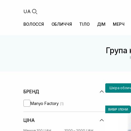
UA
ВОЛОССЯ
ОБЛИЧЧЯ
ТІЛО
ДІМ
МЕРЧ
Група 
Шкіра облич
БРЕНД
Manyo Factory
(1)
ВИБІР ІЛОНИ
ЦІНА
Менше 100 UAH
1000 – 2000 UAH