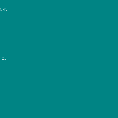
и, 45
, 23