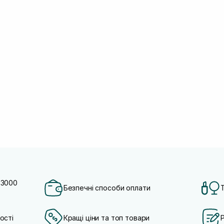
 3000
Безпечні способи оплати
ості
Кращі ціни та топ товари