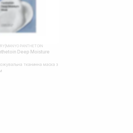
RY
|
MANYO PANTHETOIN
hetoin Deep Moisture
ожувальна тканинна маска з
м