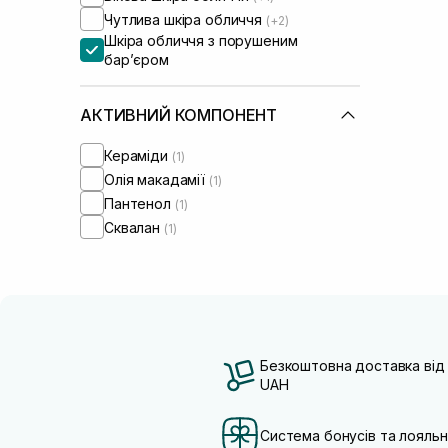
Чутлива шкіра обличчя
(+2)
Шкіра обличчя з порушеним
барʼєром
АКТИВНИЙ КОМПОНЕНТ
Кераміди
(1)
Олія макадамії
(1)
Пантенол
(1)
Сквалан
(1)
Безкоштовна доставка від
UAH
Система бонусів та лояльн