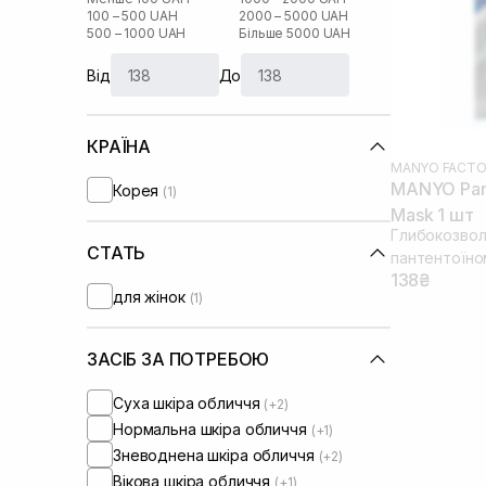
100 – 500 UAH
2000 – 5000 UAH
500 – 1000 UAH
Більше 5000 UAH
Від
До
КРАЇНА
MANYO FACTO
MANYO Pant
Корея
(1)
Mask 1 шт
Глибокозвол
СТАТЬ
пантентоїно
138₴
для жінок
(1)
ЗАСІБ ЗА ПОТРЕБОЮ
Суха шкіра обличчя
(+2)
Нормальна шкіра обличчя
(+1)
Зневоднена шкіра обличчя
(+2)
Вікова шкіра обличчя
(+1)