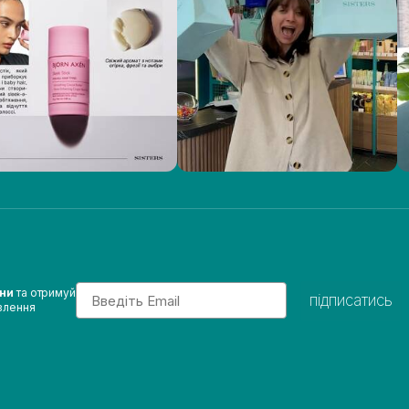
Email
ини
та отримуй
підписатись
влення