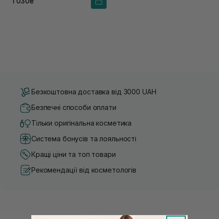
1 030₴
Безкоштовна доставка від 3000 UAH
Безпечні способи оплати
Тільки оригінальна косметика
Система бонусів та лояльності
Кращі ціни та топ товари
Рекомендації від косметологів