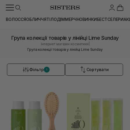
ВОЛОССЯ
ОБЛИЧЧЯ
ТІЛО
ДІМ
МЕРЧ
НОВИНКИ
БЕСТСЕЛЕРИ
АК
Група колекції товарів у лінійці Lime Sunday
|
Інтернет магазин косметики
Група колекції товарів у лінійці Lime Sunday
Фільтр
Сортувати
1