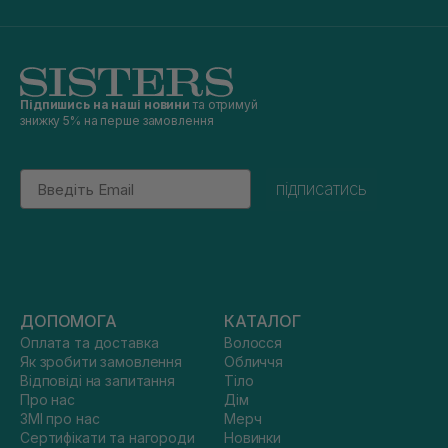
Підпишись на наші новини
та отримуй
знижку 5% на перше замовлення
Email
підписатись
ДОПОМОГА
КАТАЛОГ
Оплата та доставка
Волосся
Як зробити замовлення
Обличчя
Відповіді на запитання
Тіло
Про нас
Дім
ЗМІ про нас
Мерч
Сертифікати та нагороди
Новинки