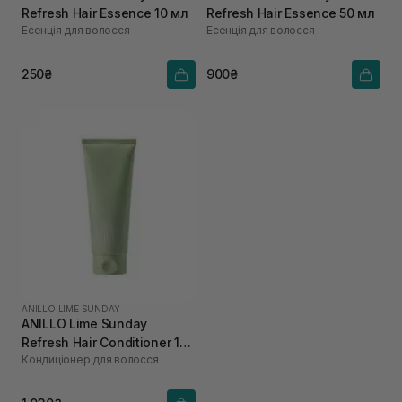
Refresh Hair Essence 10 мл
Refresh Hair Essence 50 мл
Есенція для волосся
Есенція для волосся
250₴
900₴
ANILLO
|
LIME SUNDAY
ANILLO Lime Sunday
Refresh Hair Conditioner 150
Кондиціонер для волосся
мл