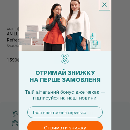
ANILLO
|
LIME SUNDAY
ANILLO Lime Sunday
Refresh Shampoo 450 мл
Освіжаючий шампунь
1 590₴
ОТРИМАЙ ЗНИЖКУ
НА ПЕРШЕ ЗАМОВЛЕНЯ
Твій вітальний бонус вже чекає —
підписуйся
на
наші новини!
email
Безкоштовна доставка від 3000 UAH
Безпечні способи оплати
Отримати знижку