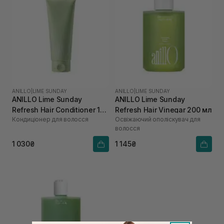
ANILLO
|
LIME SUNDAY
ANILLO
|
LIME SUNDAY
ANILLO Lime Sunday
ANILLO Lime Sunday
Refresh Hair Conditioner 150
Refresh Hair Vinegar 200 мл
Кондиціонер для волосся
Освіжаючий ополіскувач для
мл
волосся
1 030₴
1 145₴