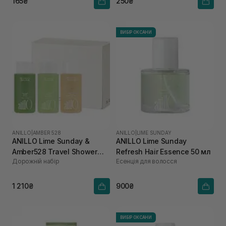
165₴
250₴
ВИБІР ОКСАНИ
ANILLO
|
AMBER 528
ANILLO
|
LIME SUNDAY
ANILLO Lime Sunday &
ANILLO Lime Sunday
Amber528 Travel Shower
Refresh Hair Essence 50 мл
Дорожній набір
Есенція для волосся
Set
1 210₴
900₴
ВИБІР ОКСАНИ