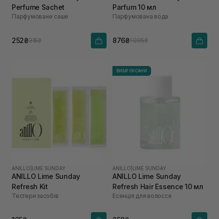
Perfume Sachet
Parfum 10 мл
Парфумоване саше
Парфумована вода
252₴
876₴
315₴
1 095₴
ВИБІР ОКСАНИ
ANILLO
|
LIME SUNDAY
ANILLO
|
LIME SUNDAY
ANILLO Lime Sunday
ANILLO Lime Sunday
Refresh Kit
Refresh Hair Essence 10 мл
Тестери засобів
Есенція для волосся