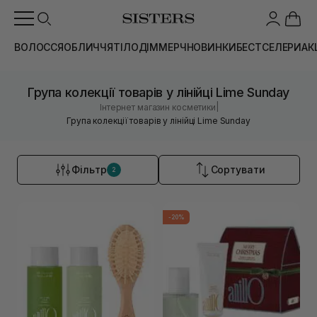
ВОЛОССЯ
ОБЛИЧЧЯ
ТІЛО
ДІМ
МЕРЧ
НОВИНКИ
БЕСТСЕЛЕРИ
АК
Група колекції товарів у лінійці Lime Sunday
|
Інтернет магазин косметики
Група колекції товарів у лінійці Lime Sunday
Фільтр
Сортувати
2
-20%