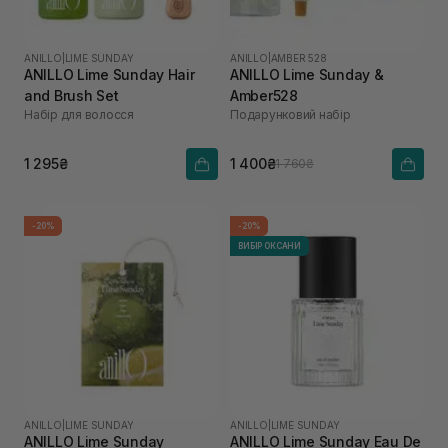
ANILLO
|
LIME SUNDAY
ANILLO
|
AMBER 528
ANILLO Lime Sunday Hair
ANILLO Lime Sunday &
and Brush Set
Amber528
Набір для волосся
Подарунковий набір
1 295₴
1 400₴
1 760₴
-20%
-20%
ВИБІР ОКСАНИ
ANILLO
|
LIME SUNDAY
ANILLO
|
LIME SUNDAY
ANILLO Lime Sunday
ANILLO Lime Sunday Eau De