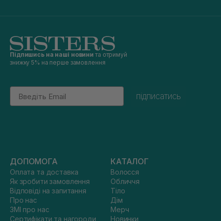
Підпишись на наші новини
та отримуй
знижку 5% на перше замовлення
Email
підписатись
ДОПОМОГА
КАТАЛОГ
Оплата та доставка
Волосся
Як зробити замовлення
Обличчя
Відповіді на запитання
Тіло
Про нас
Дім
ЗМІ про нас
Мерч
Сертифікати та нагороди
Новинки