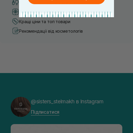
Тільки оригінальна косметика
Система бонусів та лояльності
Кращі ціни та топ товари
Рекомендації від косметологів
@sisters_stelmakh в Instagram
Підписатися