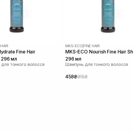
 HAIR
MKS-ECO
|
FINE HAIR
drate Fine Hair
MKS-ECO Nourish Fine Hair 
r 296 мл
296 мл
 для тонкого волосся
Шампунь для тонкого волосся
458₴
915₴