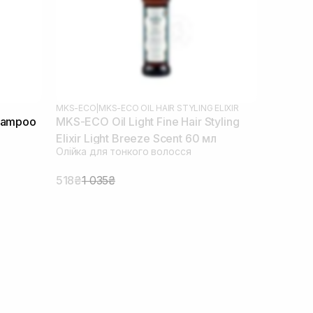
MKS-ECO
|
MKS-ECO OIL HAIR STYLING ELIXIR
Shampoo
MKS-ECO Oil Light Fine Hair Styling
Elixir Light Breeze Scent 60 мл
Олійка для тонкого волосся
518₴
1 035₴