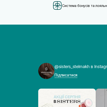
Система бонусів та лояльн
@sisters_stelmakh в Instag
Підписатися