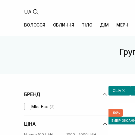
UA
ВОЛОССЯ
ОБЛИЧЧЯ
ТІЛО
ДІМ
МЕРЧ
Груп
США
БРЕНД
Mks-Eco
(3)
-50%
ВИБІР ОКСАН
ЦІНА
Менше 100 UAH
1000 – 2000 UAH