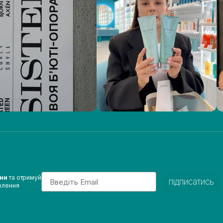
Email
ини
та отримуй
підписатись
влення