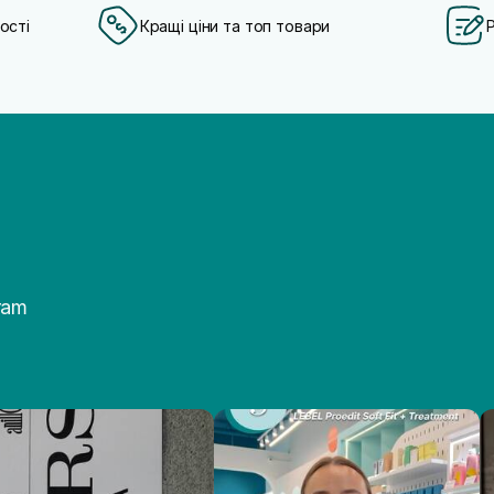
ості
Кращі ціни та топ товари
ram