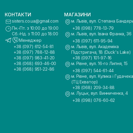
КОНТАКТИ
МАГАЗИНИ
sisters.co.ua@gmail.com
м. Львів, вул. Степана Бандер
Пн.-Пт. з 10:00 до 19:00
+38 (098) 778-13-79
Сб.-Нд. з 11:00 до 18:00
м. Львів, вул. Івана Франка, 36
Менеджер
+38 (097) 611-95-94
+38 (097) 612-54-81
м. Львів, вул. Академіка
+38 (097) 788-12-88
Підстригача, 1В (Duck's Lake)
+38 (097) 983-41-20
+38 (097) 101-97-16
+38 (068) 693-46-00
м. Рівне, вул. 16-го Липня, 15
+38 (068) 951-22-86
+38 (097) 544-61-44
м. Рівне, вул. Кулика і Гудачека
(ТЦ Екватор)
+38 (068) 209-34-88
м. Луцьк, вул. Винниченка, 4
+38 (098) 076-60-62