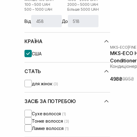
100 – 500 UAH
2000 – 5000 UAH
500 – 1000 UAH
Більше 5000 UAH
Від
До
КРАЇНА
MKS-ECO
|
FINE
MKS-ECO Hy
США
Conditione
Кондиціонер
СТАТЬ
498₴
995₴
для жінок
(3)
ЗАСІБ ЗА ПОТРЕБОЮ
Сухе волосся
(1)
Тонке волосся
(3)
Ламке волосся
(1)