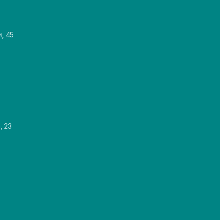
и, 45
, 23