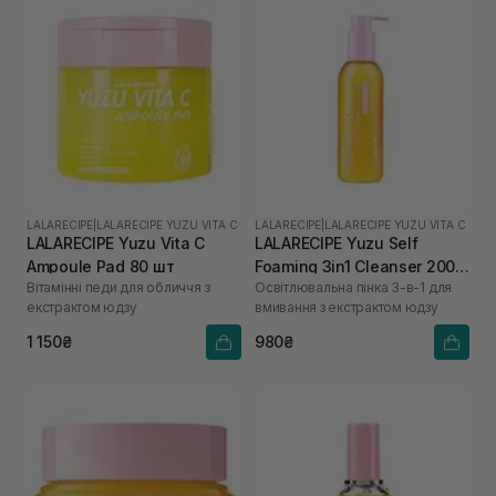
LALARECIPE
|
LALARECIPE YUZU VITA C
LALARECIPE
|
LALARECIPE YUZU VITA C
LALARECIPE Yuzu Vita C
LALARECIPE Yuzu Self
Ampoule Pad 80 шт
Foaming 3in1 Cleanser 200
Вітамінні педи для обличчя з
Освітлювальна пінка 3-в-1 для
мл
екстрактом юдзу
вмивання з екстрактом юдзу
1 150₴
980₴