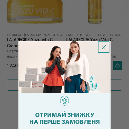
LALARECIPE
|
LALARECIPE YUZU VITA C
LALARECIPE
|
LALARECIPE YUZU VITA C
LALARECIPE Yuzu vita C
LALARECIPE Yuzu Vita C
Cream 50 мл
Ampoule 50 мл
Освітлюючий крем з
Вітамінна сироватка з
ніацинамідом 5% та екстрактом
ніацинамідом 5% і екстрактом
юдзу
юдзу
1 240₴
1 240₴
Показати більше
←
1
2
→
ОТРИМАЙ ЗНИЖКУ
НА ПЕРШЕ ЗАМОВЛЕНЯ