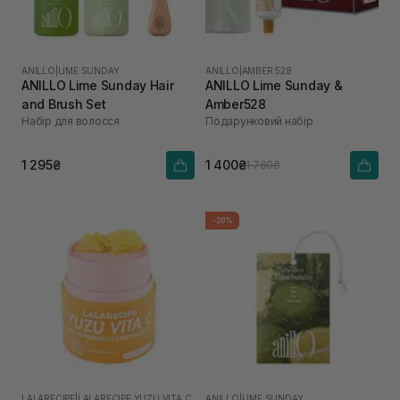
ANILLO
|
LIME SUNDAY
ANILLO
|
AMBER 528
ANILLO Lime Sunday Hair
ANILLO Lime Sunday &
and Brush Set
Amber528
Набір для волосся
Подарунковий набір
1 295₴
1 400₴
1 760₴
-20%
LALARECIPE
|
LALARECIPE YUZU VITA C
ANILLO
|
LIME SUNDAY