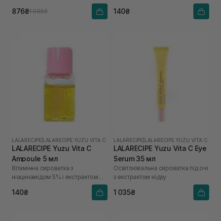
юдзу
876₴
140₴
1 095₴
LALARECIPE
|
LALARECIPE YUZU VITA C
LALARECIPE
|
LALARECIPE YUZU VITA C
LALARECIPE Yuzu Vita C
LALARECIPE Yuzu Vita C Eye
Ampoule 5 мл
Serum 35 мл
Вітамінна сироватка з
Освітлювальна сироватка під очі
ніацинамідом 5% і екстрактом
з екстрактом юдзу
юдзу
140₴
1 035₴