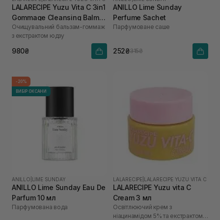
LALARECIPE Yuzu Vita C 3in1
ANILLO Lime Sunday
Gommage Cleansing Balm
Perfume Sachet
Очищувальний бальзам-гоммаж
Парфумоване саше
50 мл
з екстрактом юдзу
980₴
252₴
315₴
-20%
ВИБІР ОКСАНИ
ANILLO
|
LIME SUNDAY
LALARECIPE
|
LALARECIPE YUZU VITA C
ANILLO Lime Sunday Eau De
LALARECIPE Yuzu vita C
Parfum 10 мл
Cream 3 мл
Парфумована вода
Освітлюючий крем з
ніацинамідом 5% та екстрактом