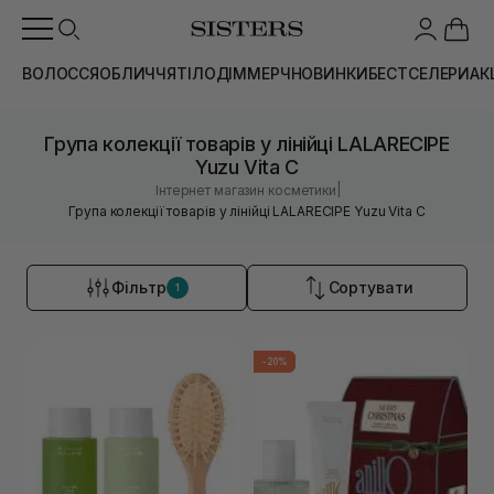
ВОЛОССЯ
ОБЛИЧЧЯ
ТІЛО
ДІМ
МЕРЧ
НОВИНКИ
БЕСТСЕЛЕРИ
АК
Група колекції товарів у лінійці LALARECIPE
Yuzu Vita C
|
Інтернет магазин косметики
Група колекції товарів у лінійці LALARECIPE Yuzu Vita C
Фільтр
Сортувати
1
-20%