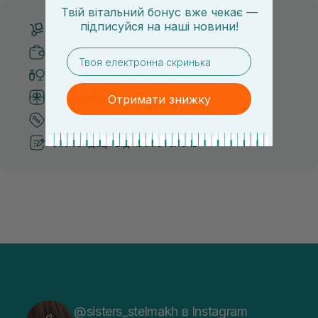
Твій вітальний бонус вже чекає —
підписуйся
на
наші новини!
Безкоштовна доставка від 3000 UAH
Безпечні способи оплати
email
Тільки оригінальна косметика
Система бонусів та лояльності
Отримати знижку
Кращі ціни та топ товари
Рекомендації від косметологів
@sisters_stelmakh в Instagram