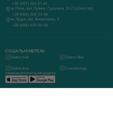
+38 (097) 544-61-44
м. Рівне, вул. Кулика і Гудачека, 23 (ТЦ Екватор)
+38 (068) 209-34-88
м. Луцьк, вул. Винниченка, 4
+38 (098) 076-60-62
СОЦІАЛЬНІ МЕРЕЖІ
Sisters Hair
Sisters Skin
Distribution
Cosmetology
Завантажуйте мобільний додаток
© 2026 sisters.co.ua. Всі права захищено