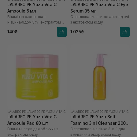
LALARECIPE Yuzu Vita C
LALARECIPE Yuzu Vita C Eye
Ampoule 5 мл
Serum 35 мл
Вітамінна сироватка з
Освітлювальна сироватка під очі
ніацинамідом 5% і екстрактом
з екстрактом юдзу
юдзу
140₴
1 035₴
LALARECIPE
|
LALARECIPE YUZU VITA C
LALARECIPE
|
LALARECIPE YUZU VITA C
LALARECIPE Yuzu Vita C
LALARECIPE Yuzu Self
Ampoule Pad 80 шт
Foaming 3in1 Cleanser 200
Вітамінні педи для обличчя з
Освітлювальна пінка 3-в-1 для
мл
екстрактом юдзу
вмивання з екстрактом юдзу