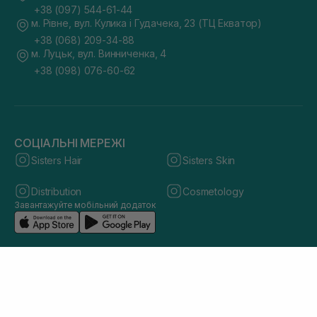
+38 (097) 544-61-44
м. Рівне, вул. Кулика і Гудачека, 23 (ТЦ Екватор)
+38 (068) 209-34-88
м. Луцьк, вул. Винниченка, 4
+38 (098) 076-60-62
СОЦІАЛЬНІ МЕРЕЖІ
Sisters Hair
Sisters Skin
Distribution
Cosmetology
Завантажуйте мобільний додаток
© 2026 sisters.co.ua. Всі права захищено