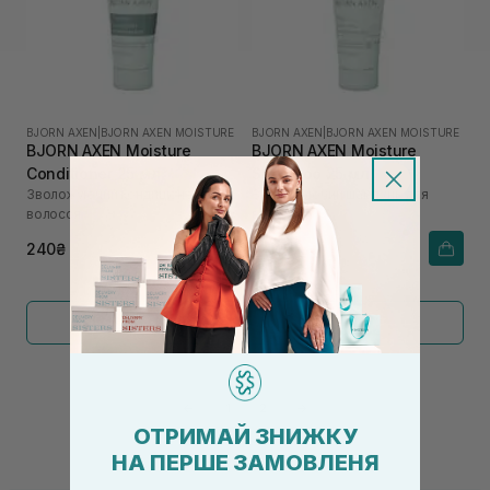
BJORN AXEN
|
BJORN AXEN MOISTURE
BJORN AXEN
|
BJORN AXEN MOISTURE
BJORN AXEN Moisture
BJORN AXEN Moisture
Conditioner 25 мл
Shampoo 25 мл
Зволожуючий кондиціонер для
Зволожуючий шампунь для
волосся
волосся
240₴
240₴
Показати більше
←
1
2
→
ОТРИМАЙ ЗНИЖКУ
НА ПЕРШЕ ЗАМОВЛЕНЯ