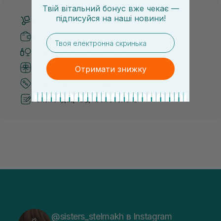
Твій вітальний бонус вже чекає —
підписуйся
на
наші новини!
Безкоштовна доставка від 3000 UAH
Безпечні способи оплати
email
Тільки оригінальна косметика
Система бонусів та лояльності
Отримати знижку
Кращі ціни та топ товари
Рекомендації від косметологів
@sisters_stelmakh в Instagram