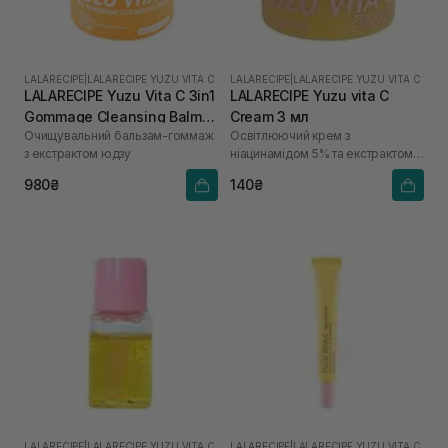
LALARECIPE
|
LALARECIPE YUZU VITA C
LALARECIPE
|
LALARECIPE YUZU VITA C
LALARECIPE Yuzu Vita C 3in1
LALARECIPE Yuzu vita C
Gommage Cleansing Balm
Cream 3 мл
Очищувальний бальзам-гоммаж
Освітлюючий крем з
50 мл
з екстрактом юдзу
ніацинамідом 5% та екстрактом
юдзу
980₴
140₴
LALARECIPE
|
LALARECIPE YUZU VITA C
LALARECIPE
|
LALARECIPE YUZU VITA C