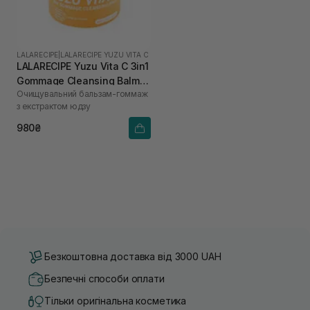
LALARECIPE
|
LALARECIPE YUZU VITA C
LALARECIPE Yuzu Vita C 3in1
Gommage Cleansing Balm
Очищувальний бальзам-гоммаж
50 мл
з екстрактом юдзу
980₴
Безкоштовна доставка від 3000 UAH
Безпечні способи оплати
Тільки оригінальна косметика