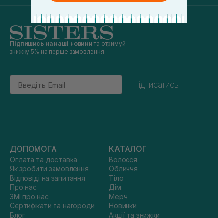
Підпишись на наші новини
та отримуй
знижку 5% на перше замовлення
Email
підписатись
ДОПОМОГА
КАТАЛОГ
Оплата та доставка
Волосся
Як зробити замовлення
Обличчя
Відповіді на запитання
Тіло
Про нас
Дім
ЗМІ про нас
Мерч
Сертифікати та нагороди
Новинки
Блог
Акції та знижки