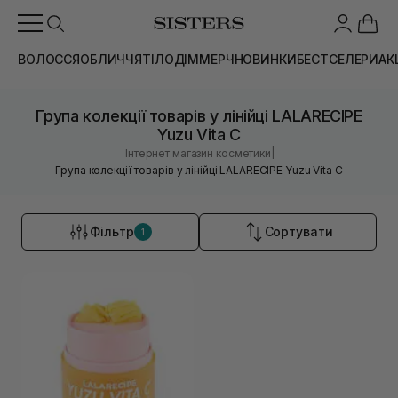
ВОЛОССЯ
ОБЛИЧЧЯ
ТІЛО
ДІМ
МЕРЧ
НОВИНКИ
БЕСТСЕЛЕРИ
АК
Група колекції товарів у лінійці LALARECIPE
Yuzu Vita C
|
Інтернет магазин косметики
Група колекції товарів у лінійці LALARECIPE Yuzu Vita C
Фільтр
Сортувати
1