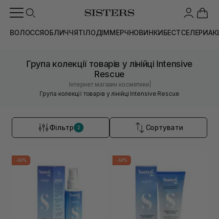
ВОЛОССЯ
ОБЛИЧЧЯ
ТІЛО
ДІМ
МЕРЧ
НОВИНКИ
БЕСТСЕЛЕРИ
АК
Група колекції товарів у лінійці Intensive
Rescue
|
Інтернет магазин косметики
Група колекції товарів у лінійці Intensive Rescue
Фільтр
Сортувати
2
-50%
-50%