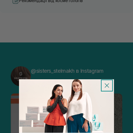
Рекомендації від косметологів
@sisters_stelmakh в Instagram
Підписатися