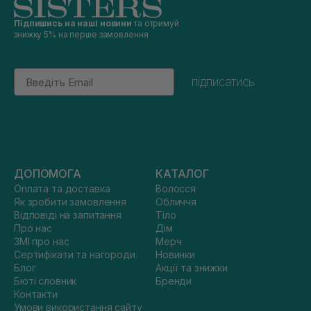
Підпишись на наші новини
та отримуй
знижку 5% на перше замовлення
Email
підписатись
ДОПОМОГА
КАТАЛОГ
Оплата та доставка
Волосся
Як зробити замовлення
Обличчя
Відповіді на запитання
Тіло
Про нас
Дім
ЗМІ про нас
Мерч
Сертифікати та нагороди
Новинки
Блог
Акції та знижки
Бюті словник
Бренди
Контакти
Умови використання сайту