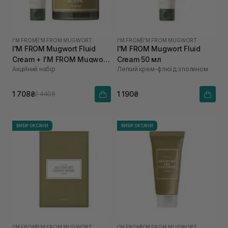
I'M FROM
|
I'M FROM MUGWORT
I'M FROM
|
I'M FROM MUGWORT
I'M FROM Mugwort Fluid
I'M FROM Mugwort Fluid
Cream + I'M FROM Mugwort
Cream 50 мл
Акційний набір
Легкий крем-флюїд з полином
Mask
1 708₴
1 190₴
2 440₴
ВИБІР ОКСАНИ
ВИБІР ОКСАНИ
I'M FROM
|
I'M FROM MUGWORT
I'M FROM
|
I'M FROM MUGWORT