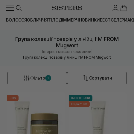
ВОЛОССЯ
ОБЛИЧЧЯ
ТІЛО
ДІМ
МЕРЧ
НОВИНКИ
БЕСТСЕЛЕРИ
АК
Група колекції товарів у лінійці I'M FROM
Mugwort
|
Інтернет магазин косметики
Група колекції товарів у лінійці I'M FROM Mugwort
Фільтр
Сортувати
1
-30%
ВИБІР ОКСАНИ
ПОДАРУНОК