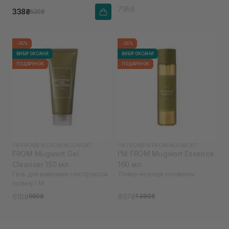
795₴
338₴
520₴
-35%
-35%
ВИБІР ОКСАНИ
ВИБІР ОКСАНИ
ПОДАРУНОК
ПОДАРУНОК
I'M FROM
|
I'M FROM MUGWORT
I'M FROM
|
I'M FROM MUGWORT
FROM Mugwort Gel
I'M FROM Mugwort Essence
Cleanser 150 мл
160 мл
Гель для вмивання з екстрактом
Тонер-есенція з полином
полину I`M
618₴
897₴
950₴
1 380₴