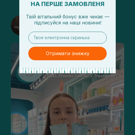
НА ПЕРШЕ ЗАМОВЛЕНЯ
Твій вітальний бонус вже чекає —
@sisters_stelmakh в Instagram
підписуйся
на
наші новини!
Підписатися
email
Отримати знижку