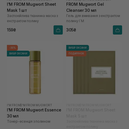
I'M FROM Mugwort Sheet
FROM Mugwort Gel
Mask 1 шт
Cleanser 30 мл
Заспокійлива тканинна маска з
Гель для вмивання з екстрактом
екстрактом полину
полину I`M
159₴
305₴
-35%
ВИБІР ОКСАНИ
ВИБІР ОКСАНИ
ПОДАРУНОК
I'M FROM
|
I'M FROM MUGWORT
I'M FROM
|
I'M FROM MUGWORT
I'M FROM Mugwort Essence
I'M FROM Mugwort Sheet
30 мл
Mask 5 шт
Тонер-есенція з полином
Заспокійлива тканинна маска з
екстрактом полину