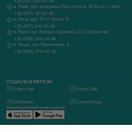
+38 (097) 611-95-94
м. Львів, вул. Академіка Підстригача, 1В (Duck's Lake)
+38 (097) 101-97-16
м. Рівне, вул. 16-го Липня, 15
+38 (097) 544-61-44
м. Рівне, вул. Кулика і Гудачека, 23 (ТЦ Екватор)
+38 (068) 209-34-88
м. Луцьк, вул. Винниченка, 4
+38 (098) 076-60-62
СОЦІАЛЬНІ МЕРЕЖІ
Sisters Hair
Sisters Skin
Distribution
Cosmetology
Завантажуйте мобільний додаток