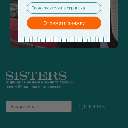
email
Отримати знижку
Підпишись на наші новини
та отримуй
знижку 5% на перше замовлення
Email
підписатись