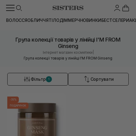
ВОЛОССЯ
ОБЛИЧЧЯ
ТІЛО
ДІМ
МЕРЧ
НОВИНКИ
БЕСТСЕЛЕРИ
АК
Група колекції товарів у лінійці I'M FROM
Ginseng
|
Інтернет магазин косметики
Група колекції товарів у лінійці I'M FROM Ginseng
Фільтр
Сортувати
1
-35%
ПОДАРУНОК