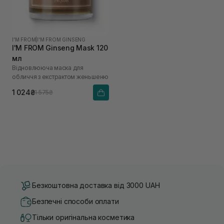
I'M FROM
|
I'M FROM GINSENG
I'M FROM Ginseng Mask 120
мл
Відновлююча маска для
обличчя з екстрактом женьшеню
1 024₴
1 575₴
Безкоштовна доставка від 3000 UAH
Безпечні способи оплати
Тільки оригінальна косметика