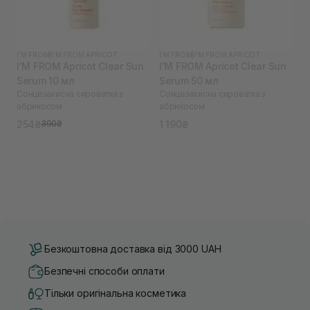
I'M FROM
|
I'M FROM APRICOT
I'M FROM
|
I'M FROM APRICOT
I'M FROM Apricot Clear Sun
I'M FROM Apricot Clear Sun
Serum 10 мл
Serum 50 мл
Сонцезахисна сироватка з
Сонцезахисна сироватка з
абрикосом
абрикосом
254₴
1 190₴
390₴
Безкоштовна доставка від 3000 UAH
Безпечні способи оплати
Тільки оригінальна косметика