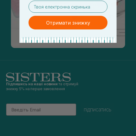
email
Отримати знижку
Підпишись на наші новини
та отримуй
знижку 5% на перше замовлення
Email
підписатись