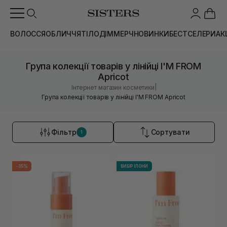
ВОЛОССЯ
ОБЛИЧЧЯ
ТІЛО
ДІМ
МЕРЧ
НОВИНКИ
БЕСТСЕЛЕРИ
АК
Група колекції товарів у лінійці I'M FROM
Apricot
|
Інтернет магазин косметики
Група колекції товарів у лінійці I'M FROM Apricot
Фільтр
Сортувати
1
-35%
ВИБІР ІЛОНИ