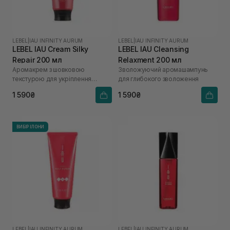
LEBEL
|
IAU INFINITY AURUM
LEBEL
|
IAU INFINITY AURUM
LEBEL IAU Cream Silky
LEBEL IAU Cleansing
Repair 200 мл
Relaxment 200 мл
Аромакрем з шовковою
Зволожуючий аромашампунь
текстурою для укріплення
для глибокого зволоження
волосся
1 590₴
1 590₴
ВИБІР ІЛОНИ
LEBEL
|
IAU INFINITY AURUM
LEBEL
|
IAU INFINITY AURUM