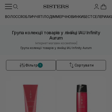
ВОЛОССЯ
ОБЛИЧЧЯ
ТІЛО
ДІМ
МЕРЧ
НОВИНКИ
БЕСТСЕЛЕРИ
АК
Група колекції товарів у лінійці IAU Infinity
Aurum
|
Інтернет магазин косметики
Група колекції товарів у лінійці IAU Infinity Aurum
Фільтр
Сортувати
1