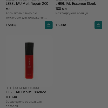
LEBEL IAU Melt Repair 200
LEBEL IAU Essence Sleek
мл
100 мл
Аромакрем з танучою
Розгладжуюча есенція
текстурою для зволоження
структури волосся
1 590₴
1 590₴
LEBEL
|
IAU INFINITY AURUM
LEBEL IAU Moist Essence
100 мл
Зволожуюча есенція для
волосся