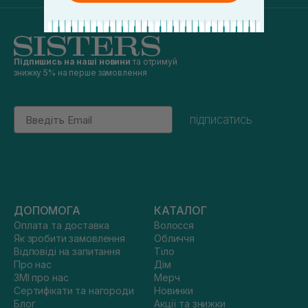
Підпишись на наші новини
та отримуй
знижку 5% на перше замовлення
Email
підписатись
ДОПОМОГА
КАТАЛОГ
Оплата та доставка
Волосся
Як зробити замовлення
Обличчя
Відповіді на запитання
Тіло
Про нас
Дім
ЗМІ про нас
Мерч
Сертифікати та нагороди
Новинки
Блог
Акції та знижки