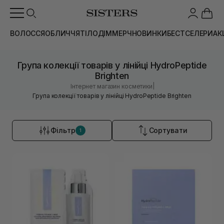
ВОЛОССЯ
ОБЛИЧЧЯ
ТІЛО
ДІМ
МЕРЧ
НОВИНКИ
БЕСТСЕЛЕРИ
АК
Група колекції товарів у лінійці HydroPeptide
Brighten
|
Інтернет магазин косметики
Група колекції товарів у лінійці HydroPeptide Brighten
Фільтр
Сортувати
1