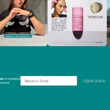
Email
ини
та отримуй
підписатись
влення