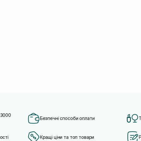
 3000
Безпечні способи оплати
ості
Кращі ціни та топ товари