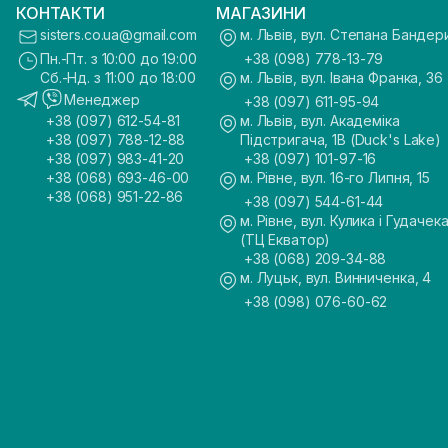
КОНТАКТИ
МАГАЗИНИ
sisters.co.ua@gmail.com
м. Львів, вул. Степана Бандер
Пн.-Пт. з 10:00 до 19:00
+38 (098) 778-13-79
Сб.-Нд. з 11:00 до 18:00
м. Львів, вул. Івана Франка, 36
Менеджер
+38 (097) 611-95-94
+38 (097) 612-54-81
м. Львів, вул. Академіка
+38 (097) 788-12-88
Підстригача, 1В (Duck's Lake)
+38 (097) 983-41-20
+38 (097) 101-97-16
+38 (068) 693-46-00
м. Рівне, вул. 16-го Липня, 15
+38 (068) 951-22-86
+38 (097) 544-61-44
м. Рівне, вул. Кулика і Гудачека
(ТЦ Екватор)
+38 (068) 209-34-88
м. Луцьк, вул. Винниченка, 4
+38 (098) 076-60-62