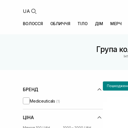
UA
ВОЛОССЯ
ОБЛИЧЧЯ
ТІЛО
ДІМ
МЕРЧ
Група кол
Ін
Пошкоджене
БРЕНД
Mediceuticals
(1)
ЦІНА
Менше 100 UAH
1000 – 2000 UAH