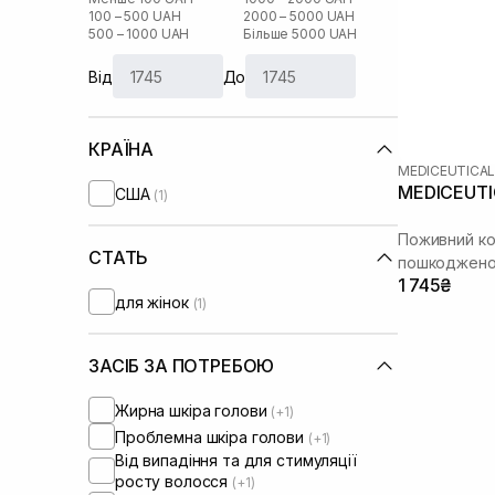
100 – 500 UAH
2000 – 5000 UAH
500 – 1000 UAH
Більше 5000 UAH
Від
До
КРАЇНА
MEDICEUTICA
MEDICEUTIC
США
(1)
Поживний ко
СТАТЬ
пошкодженог
1 745₴
для жінок
(1)
ЗАСІБ ЗА ПОТРЕБОЮ
Жирна шкіра голови
(+1)
Проблемна шкіра голови
(+1)
Від випадіння та для стимуляції
росту волосся
(+1)