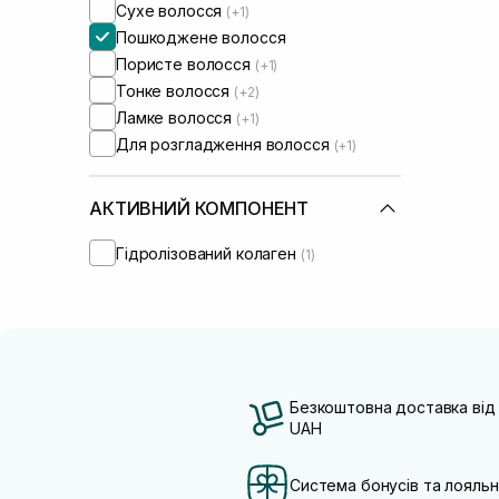
Сухе волосся
(+1)
Пошкоджене волосся
Пористе волосся
(+1)
Тонке волосся
(+2)
Ламке волосся
(+1)
Для розгладження волосся
(+1)
АКТИВНИЙ КОМПОНЕНТ
Гідролізований колаген
(1)
Безкоштовна доставка від
UAH
Система бонусів та лояльн