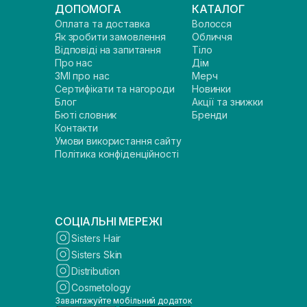
ДОПОМОГА
КАТАЛОГ
Оплата та доставка
Волосся
Як зробити замовлення
Обличчя
Відповіді на запитання
Тіло
Про нас
Дім
ЗМІ про нас
Мерч
Сертифікати та нагороди
Новинки
Блог
Акції та знижки
Бюті словник
Бренди
Контакти
Умови використання сайту
Політика конфіденційності
СОЦІАЛЬНІ МЕРЕЖІ
Sisters Hair
Sisters Skin
Distribution
Cosmetology
Завантажуйте мобільний додаток