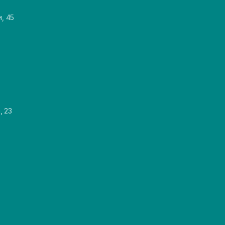
и, 45
, 23