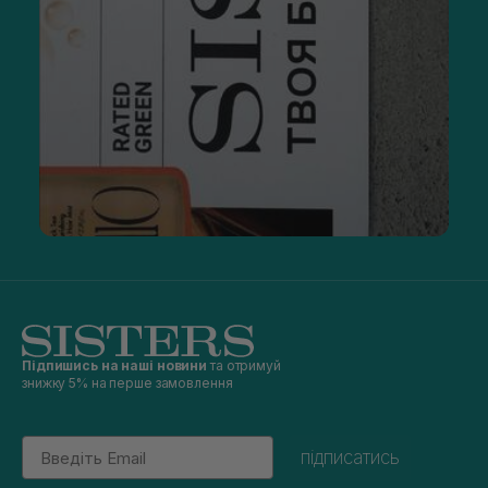
Підпишись на наші новини
та отримуй
знижку 5% на перше замовлення
Email
підписатись