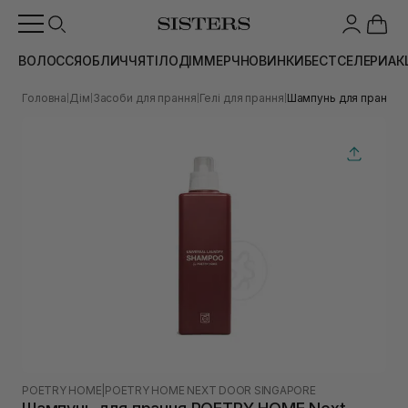
ВОЛОССЯ
ОБЛИЧЧЯ
ТІЛО
ДІМ
МЕРЧ
НОВИНКИ
БЕСТСЕЛЕРИ
АК
Головна
Дім
Засоби для прання
Гелі для прання
Шампунь для прання 
|
|
|
|
POETRY HOME
|
POETRY HOME NEXT DOOR SINGAPORE