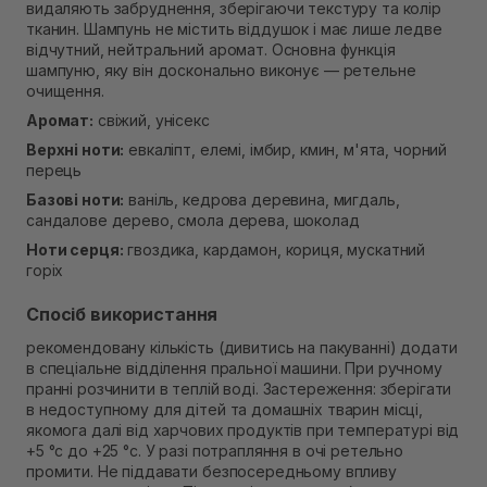
видаляють забруднення, зберігаючи текстуру та колір
Самовивіз м. Рівне, вул. Кулика і Гудачека 23 (ТЦ
тканин. Шампунь не містить віддушок і має лише ледве
Екватор)
відчутний, нейтральний аромат. Основна функція
В наявності
шампуню, яку він досконально виконує — ретельне
очищення.
Аромат:
свіжий, унісекс
Верхні ноти:
евкаліпт, елемі, імбир, кмин, м'ята, чорний
перець
Базові ноти:
ваніль, кедрова деревина, мигдаль,
сандалове дерево, смола дерева, шоколад
Ноти серця:
гвоздика, кардамон, кориця, мускатний
горіх
Спосіб використання
рекомендовану кількість (дивитись на пакуванні) додати
в спеціальне відділення пральної машини. При ручному
пранні розчинити в теплій воді. Застереження: зберігати
в недоступному для дітей та домашніх тварин місці,
якомога далі від харчових продуктів при температурі від
+5 °с до +25 °с. У разі потрапляння в очі ретельно
промити. Не піддавати безпосередньому впливу