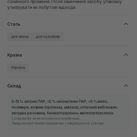
сонячного проміння. Після закінчення засобу упаковку
утилізувати як побутові відходи.
Стать
для жінок
для чоловіків
Країна
Україна
Склад
5–15 % анiоннi ПАР, <5 % неiоногенні ПАР, <5 % мило,
полімери, ензими (протеаза, амілаза), оптичний вибілювач,
запашна речовина, бензізотіазолінон, метилізотіазолінон.
Склад засобу може змінюватись виробником.
Перед використанням ознайомтесь з інформацією на упаковці.