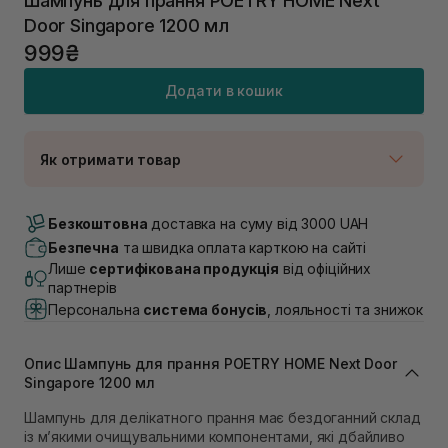
Шампунь для прання POETRY HOME Next
Door Singapore 1200 мл
999₴
Додати в кошик
Як отримати товар
Доставка Новою Поштою
В наявності
Безкоштовна
доставка на суму від 3000 UAH
Самовивіз м. Луцьк, вул. Винниченка 4
Безпечна
та швидка оплата карткою на сайті
Немає в наявності!
Лише
сертифікована продукція
від офіційних
Самовивіз м. Львів, вул. Академіка Підстригача, 1В
партнерів
(Duck’s Lake)
Персональна
система бонусів
, лояльності та знижок
В наявності
Самовивіз м. Львів, вул. Івана Франка 36
Немає в наявності!
Опис Шампунь для прання POETRY HOME Next Door
Самовивіз м. Львів, вул. Степана Бандери 45
Singapore 1200 мл
Немає в наявності!
Самовивіз м. Рівне, вул. 16-го Липня, 15
Шампунь для делікатного прання має бездоганний склад
із м’якими очищувальними компонентами, які дбайливо
В наявності